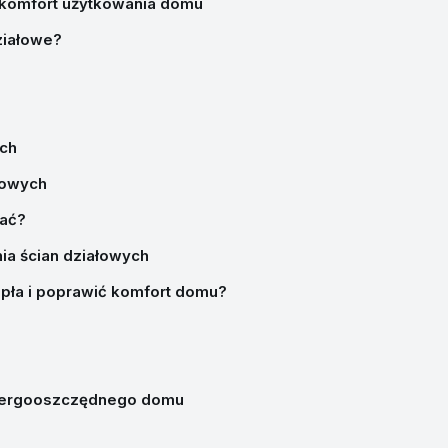
i komfort użytkowania domu
działowe?
ych
łowych
wać?
a ścian działowych
ciepła i poprawić komfort domu?
energooszczędnego domu