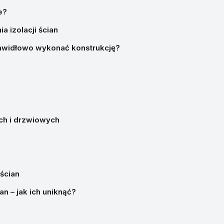
e?
 izolacji ścian
rawidłowo wykonać konstrukcję?
ch i drzwiowych
ścian
n – jak ich uniknąć?