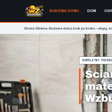
BUDOWA DOMU
DOM
OG
Strona Główna
–
Budowa domu krok po kroku – etapy, k
KOMPLETNY PRZEW
Ścia
mate
Wzb