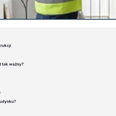
rukcji
t tak ważny?
n
 budynku?