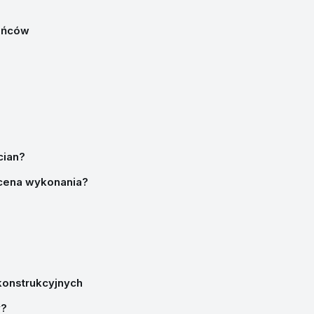
ieńców
cian?
 cena wykonania?
konstrukcyjnych
y?