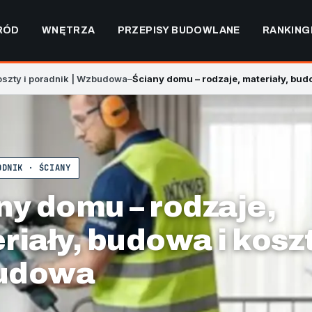
RÓD
WNĘTRZA
PRZEPISY BUDOWLANE
RANKING
oszty i poradnik | Wzbudowa
–
Ściany domu – rodzaje, materiały, bu
ODNIK · ŚCIANY
ny domu – rodzaje,
riały, budowa i koszt
udowa