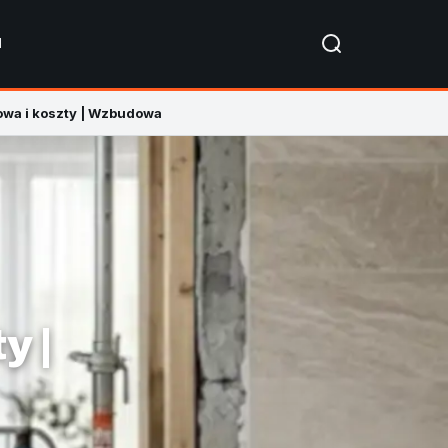
I
dowa i koszty | Wzbudowa
y |