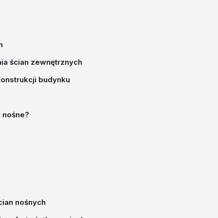
h
ia ścian zewnętrznych
konstrukcji budynku
y nośne?
cian nośnych