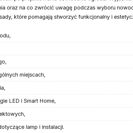
asilania oraz na co zwrócić uwagę podczas wyboru n
ady, które pomagają stworzyć funkcjonalny i estety
rodu,
go,
gólnych miejscach,
ia,
gie LED i Smart Home,
jektowych,
tyczące lamp i instalacji.