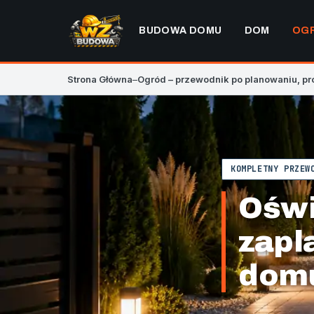
BUDOWA DOMU
DOM
OG
Strona Główna
–
Ogród – przewodnik po planowaniu, pr
KOMPLETNY PRZEW
Oświ
zapl
dom