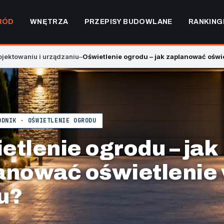
RÓD
WNĘTRZA
PRZEPISY BUDOWLANE
RANKING
ojektowaniu i urządzaniu
–
Oświetlenie ogrodu – jak zaplanować oświ
ODNIK · OŚWIETLENIE OGRODU
etlenie ogrodu – jak
anować oświetlenie
u?