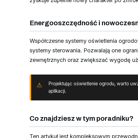
zyskuje zupełnie nowy charakter po zmro
Energooszczędność i nowoczesn
Współczesne systemy oświetlenia ogrodow
systemy sterowania. Pozwalają one ogra
zewnętrznych oraz zwiększać wygodę użytk
Projektując oświetlenie ogrodu, warto u
aplikacji.
Co znajdziesz w tym poradniku?
Ten artykuł jest kompleksowym przewodni