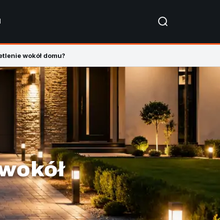
I
etlenie wokół domu?
 wokół