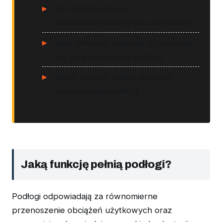
jak dobrać izolację
przeciwwilgociową oraz termiczną,
jakie materiały najlepiej sprawdzają
się do wykończenia podłóg,
jakich błędów unikać podczas
wykonywania podłóg.
Jaką funkcję pełnią podłogi?
Podłogi odpowiadają za równomierne
przenoszenie obciążeń użytkowych oraz