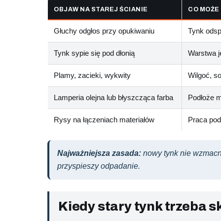
OBJAW NA STAREJ ŚCIANIE
CO MOŻE
Głuchy odgłos przy opukiwaniu
Tynk odsp
Tynk sypie się pod dłonią
Warstwa je
Plamy, zacieki, wykwity
Wilgoć, so
Lamperia olejna lub błyszcząca farba
Podłoże m
Rysy na łączeniach materiałów
Praca pod
Najważniejsza zasada:
nowy tynk nie wzmacnia
przyspieszy odpadanie.
Kiedy stary tynk trzeba 