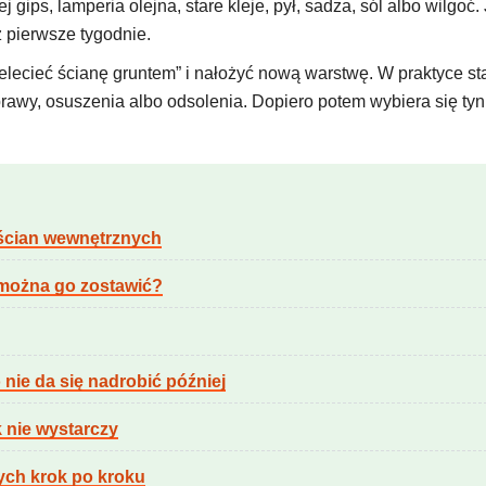
 gips, lamperia olejna, stare kleje, pył, sadza, sól albo wilgoć
 pierwsze tygodnie.
zelecieć ścianę gruntem” i nałożyć nową warstwę. W praktyce st
prawy, osuszenia albo odsolenia. Dopiero potem wybiera się t
 ścian wewnętrznych
y można go zostawić?
nie da się nadrobić później
k nie wystarczy
ych krok po kroku