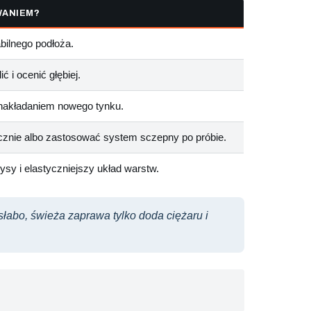
WANIEM?
bilnego podłoża.
ć i ocenić głębiej.
d nakładaniem nowego tynku.
znie albo zastosować system sczepny po próbie.
sy i elastyczniejszy układ warstw.
łabo, świeża zaprawa tylko doda ciężaru i