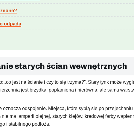
trzebne?
bo odpada
nie starych ścian wewnętrznych
lko: „co jest na ścianie i czy to się trzyma?”. Stary tynk może w
ierzchnia jest brzydka, poplamiona i nierówna, ale sama warst
 oznacza odspojenie. Miejsca, które sypią się po przejechaniu 
 nie ma lamperii olejnej, starych klejów, kredowej farby wapie
o i stabilnego podłoża.