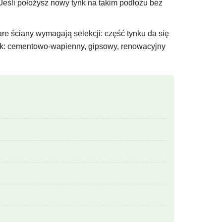
. Jeśli położysz nowy tynk na takim podłożu bez
are ściany wymagają selekcji: część tynku da się
ynk: cementowo-wapienny, gipsowy, renowacyjny