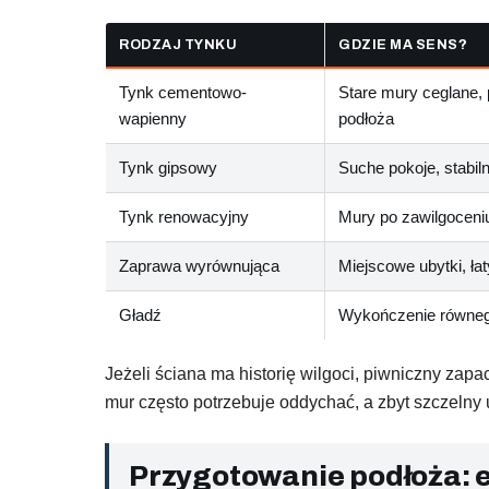
RODZAJ TYNKU
GDZIE MA SENS?
Tynk cementowo-
Stare mury ceglane,
wapienny
podłoża
Tynk gipsowy
Suche pokoje, stabil
Tynk renowacyjny
Mury po zawilgoceniu
Zaprawa wyrównująca
Miejscowe ubytki, ła
Gładź
Wykończenie równego
Jeżeli ściana ma historię wilgoci, piwniczny zapa
mur często potrzebuje oddychać, a zbyt szczelny
Przygotowanie podłoża: et