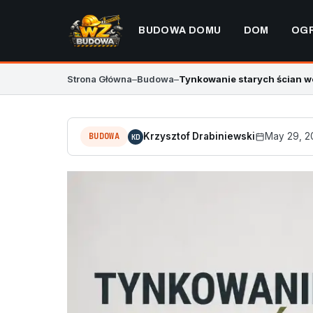
BUDOWA DOMU
DOM
OG
Strona Główna
–
Budowa
–
Tynkowanie starych ścian 
BUDOWA
Krzysztof Drabiniewski
May 29, 2
KD