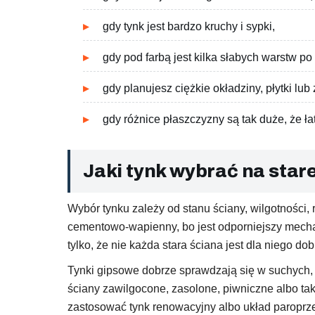
gdy tynk jest bardzo kruchy i sypki,
gdy pod farbą jest kilka słabych warstw p
gdy planujesz ciężkie okładziny, płytki 
gdy różnice płaszczyzny są tak duże, że ła
Jaki tynk wybrać na star
Wybór tynku zależy od stanu ściany, wilgotnośc
cementowo-wapienny, bo jest odporniejszy mechani
tylko, że nie każda stara ściana jest dla niego d
Tynki gipsowe dobrze sprawdzają się w suchych, 
ściany zawilgocone, zasolone, piwniczne albo ta
zastosować tynk renowacyjny albo układ paroprz