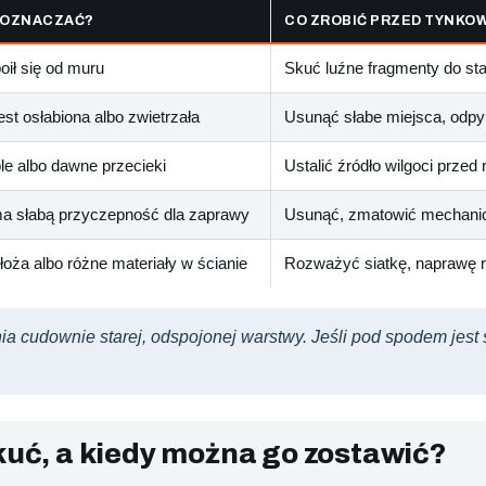
 OZNACZAĆ?
CO ZROBIĆ PRZED TYNKO
oił się od muru
Skuć luźne fragmenty do sta
st osłabiona albo zwietrzała
Usunąć słabe miejsca, odpyli
le albo dawne przecieki
Ustalić źródło wilgoci prze
a słabą przyczepność dla zaprawy
Usunąć, zmatowić mechanic
łoża albo różne materiały w ścianie
Rozważyć siatkę, naprawę ry
 cudownie starej, odspojonej warstwy. Jeśli pod spodem jest s
skuć, a kiedy można go zostawić?