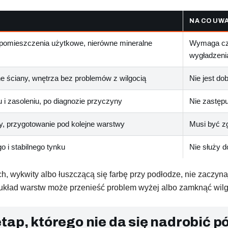
NA CO UW
 pomieszczenia użytkowe, nierówne mineralne
Wymaga cza
wygładzeni
ne ściany, wnętrza bez problemów z wilgocią
Nie jest do
 i zasoleniu, po diagnozie przyczyny
Nie zastępu
ty, przygotowanie pod kolejne warstwy
Musi być zg
 i stabilnego tynku
Nie służy d
ch, wykwity albo łuszczącą się farbę przy podłodze, nie zaczyn
 układ warstw może przenieść problem wyżej albo zamknąć wilg
ap, którego nie da się nadrobić pó