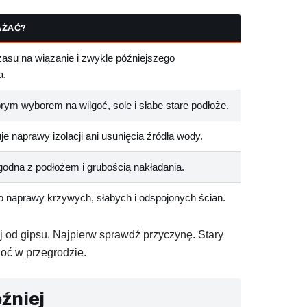
AŻAĆ?
su na wiązanie i zwykle późniejszego
a.
brym wyborem na wilgoć, sole i słabe stare podłoże.
je naprawy izolacji ani usunięcia źródła wody.
odna z podłożem i grubością nakładania.
o naprawy krzywych, słabych i odspojonych ścian.
aj od gipsu. Najpierw sprawdź przyczynę. Stary
oć w przegrodzie.
źniej