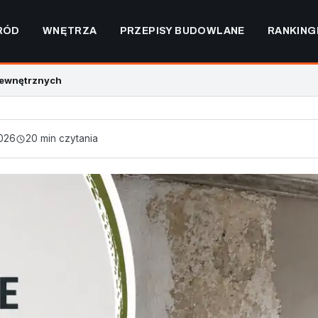
RÓD
WNĘTRZA
PRZEPISY BUDOWLANE
RANKING
wewnętrznych
026
20 min czytania