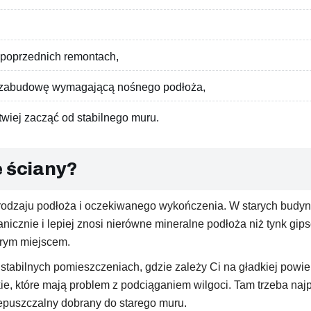
o poprzednich remontach,
lub zabudowę wymagającą nośnego podłoża,
twiej zacząć od stabilnego muru.
e ściany?
i, rodzaju podłoża i oczekiwanego wykończenia. W starych bud
cznie i lepiej znosi nierówne mineralne podłoża niż tynk gipso
obrym miejscem.
stabilnych pomieszczeniach, gdzie zależy Ci na gładkiej powi
kie, które mają problem z podciąganiem wilgoci. Tam trzeba na
epuszczalny dobrany do starego muru.