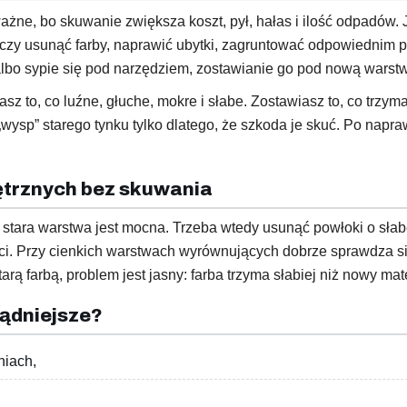
ażne, bo skuwanie zwiększa koszt, pył, hałas i ilość odpadów. 
rczy usunąć farby, naprawić ubytki, zagruntować odpowiednim p
albo sypie się pod narzędziem, zostawianie go pod nową warstw
 to, co luźne, głuche, mokre i słabe. Zostawiasz to, co trzym
wysp” starego tynku tylko dlatego, że szkoda je skuć. Po napra
trznych bez skuwania
stara warstwa jest mocna. Trzeba wtedy usunąć powłoki o słab
ości. Przy cienkich warstwach wyrównujących dobrze sprawdza 
rą farbą, problem jest jasny: farba trzyma słabiej niż nowy mate
sądniejsze?
niach,