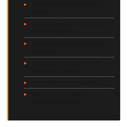
ochrona budynku przed wodą i
wilgocią,
zabezpieczenie konstrukcji przed
korozją biologiczną,
ochrona betonu i zbrojenia przed
degradacją,
eliminacja ryzyka powstawania
pleśni oraz grzybów,
wydłużenie trwałości budynku,
poprawa efektywności
energetycznej domu.