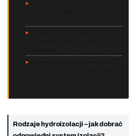
Stosuje się ją w fundamentach,
dachach, tarasach, balkonach i
łazienkach.
Prawidłowo wykonana izolacja
znacząco wydłuża trwałość
budynku.
Największym zagrożeniem dla
skuteczności hydroizolacji są błędy
wykonawcze.
Rodzaje hydroizolacji – jak dobrać
odpowiedni system izolacji?