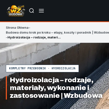
Strona Główna
–
Budowa domu krok po kroku – etapy, koszty i poradnik | Wzbudo
–
Hydroizolacja – rodzaje, materiały, wykonanie i zastosowanie | Wzbudowa
KOMPLETNY PRZEWODNIK · HYDROIZOLACJA
Hydroizolacja – rodzaje,
materiały, wykonanie i
zastosowanie | Wzbudowa