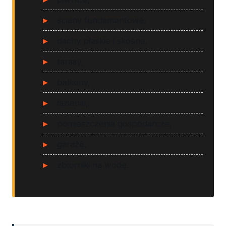
ściany fundamentowe,
dachy płaskie i skośne,
tarasy,
balkony,
łazienki,
pomieszczenia gospodarcze,
garaże,
zbiorniki na wodę.