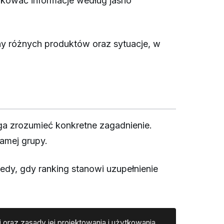
dkować informacje według jasno
ny różnych produktów oraz sytuacje, w
ga zrozumieć konkretne zagadnienie.
amej grupy.
dy, gdy ranking stanowi uzupełnienie
 oraz zasady jej projektowania i użytkowania.