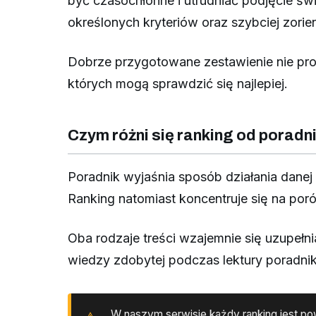
być czasochłonne i utrudniać podjęcie ś
określonych kryteriów oraz szybciej zori
Dobrze przygotowane zestawienie nie pro
których mogą sprawdzić się najlepiej.
Czym różni się ranking od poradn
Poradnik wyjaśnia sposób działania danej
Ranking natomiast koncentruje się na por
Oba rodzaje treści wzajemnie się uzupełn
wiedzy zdobytej podczas lektury poradni
W naszym serwisie każdy ranking jest pow