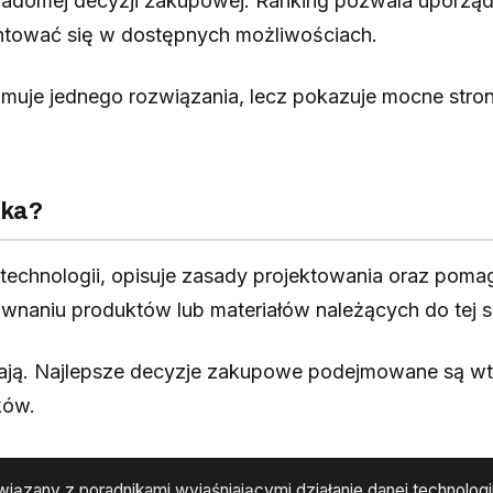
wiadomej decyzji zakupowej. Ranking pozwala uporzą
entować się w dostępnych możliwościach.
muje jednego rozwiązania, lecz pokazuje mocne stro
ika?
 technologii, opisuje zasady projektowania oraz poma
ównaniu produktów lub materiałów należących do tej s
iają. Najlepsze decyzje zakupowe podejmowane są wte
ków.
iązany z poradnikami wyjaśniającymi działanie danej technologii