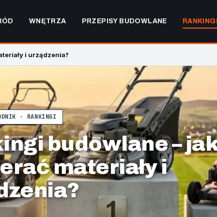
RÓD
WNĘTRZA
PRZEPISY BUDOWLANE
RANKING
teriały i urządzenia?
ODNIK · RANKINGI
ingi budowlane – ja
erać materiały i
dzenia?