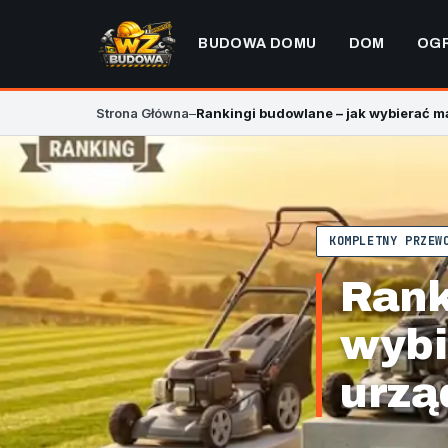
BUDOWA DOMU
DOM
OG
Strona Główna
–
Rankingi budowlane – jak wybierać ma
KOMPLETNY PRZEW
Rank
wybi
urzą