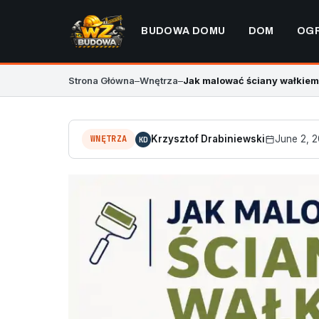
BUDOWA DOMU
DOM
OG
Strona Główna
–
Wnętrza
–
Jak malować ściany wałkie
WNĘTRZA
Krzysztof Drabiniewski
June 2, 
KD