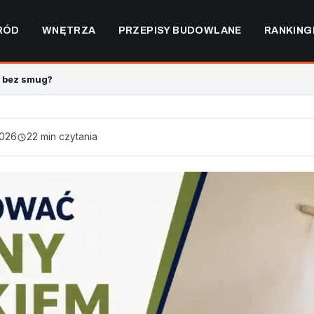
RÓD
WNĘTRZA
PRZEPISY BUDOWLANE
RANKING
m bez smug?
2026
22 min czytania