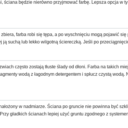
i, ściana będzie nierówno przyjmować farbę. Lepsza opcja w t
 zbiera, farba robi się tępa, a po wyschnięciu mogą pojawić się
ją suchą lub lekko wilgotną ściereczką. Jeśli po przeciągnięciu 
zwiach często zostają tłuste ślady od dłoni. Farba na takich mi
agmenty wodą z łagodnym detergentem i spłucz czystą wodą. Nie
 nałożony w nadmiarze. Ściana po gruncie nie powinna być szkli
. Przy gładkich ścianach lepiej użyć gruntu zgodnego z system