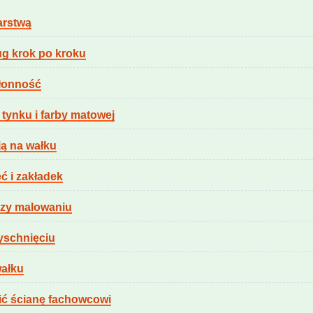
arstwą
g krok po kroku
hłonność
 tynku i farby matowej
ją na wałku
ć i zakładek
przy malowaniu
yschnięciu
wałku
ić ścianę fachowcowi