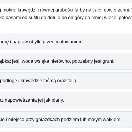
okrej krawędzi i równej grubości farby na całej powierzchni. 
ko pasami od sufitu do dołu albo od góry do mniej więcej połowy
ą farbę i napraw ubytki przed malowaniem.
bką; jeśli woda wsiąka nierówno, potrzebny jest grunt.
 podłogę i krawędzie taśmą oraz folią.
z napowietrzania jej jak piany.
icie i miejsca przy gniazdkach pędzlem lub małym wałkiem.