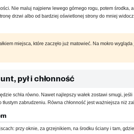
kości. Nie maluj najpierw lewego górnego rogu, potem środka, 
ronę drzwi albo od bardziej oświetlonej strony do mniej widocz
łkiem miejsca, które zaczęło już matowieć. Na mokro wygląda j
nt, pył i chłonność
ędzie schła równo. Nawet najlepszy wałek zostawi smugi, jeśli 
lbo tłustym zabrudzeniu. Równa chłonność jest ważniejsza niż za
em
jscach: przy oknie, za grzejnikiem, na środku ściany i tam, gdz