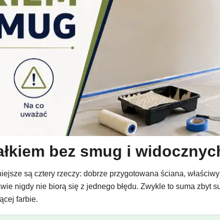
ałkiem bez smug i widoczny
sze są cztery rzeczy: dobrze przygotowana ściana, właściwy w
e nigdy nie biorą się z jednego błędu. Zwykle to suma zbyt s
cej farbie.