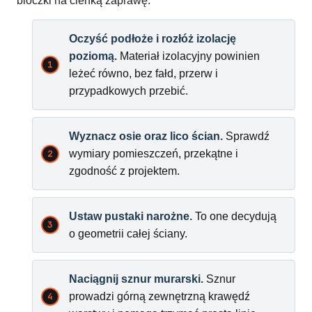
bloczki na cienką zaprawę.
Oczyść podłoże i rozłóż izolację
poziomą.
Materiał izolacyjny powinien
leżeć równo, bez fałd, przerw i
przypadkowych przebić.
Wyznacz osie oraz lico ścian.
Sprawdź
wymiary pomieszczeń, przekątne i
zgodność z projektem.
Ustaw pustaki narożne.
To one decydują
o geometrii całej ściany.
Naciągnij sznur murarski.
Sznur
prowadzi górną zewnętrzną krawędź