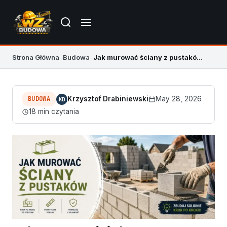
Strona Główna
–
Budowa
–
Jak murować ściany z pustaków? Poradnik krok po kroku
BUDOWA
Krzysztof Drabiniewski
May 28, 2026
KD
18 min czytania