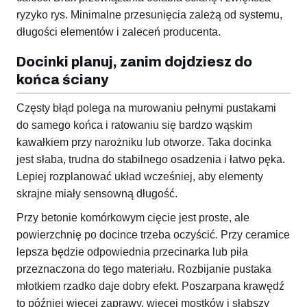
ryzyko rys. Minimalne przesunięcia zależą od systemu,
długości elementów i zaleceń producenta.
Docinki planuj, zanim dojdziesz do
końca ściany
Częsty błąd polega na murowaniu pełnymi pustakami
do samego końca i ratowaniu się bardzo wąskim
kawałkiem przy narożniku lub otworze. Taka docinka
jest słaba, trudna do stabilnego osadzenia i łatwo pęka.
Lepiej rozplanować układ wcześniej, aby elementy
skrajne miały sensowną długość.
Przy betonie komórkowym cięcie jest proste, ale
powierzchnię po docince trzeba oczyścić. Przy ceramice
lepsza będzie odpowiednia przecinarka lub piła
przeznaczona do tego materiału. Rozbijanie pustaka
młotkiem rzadko daje dobry efekt. Poszarpana krawędź
to później więcej zaprawy, więcej mostków i słabszy