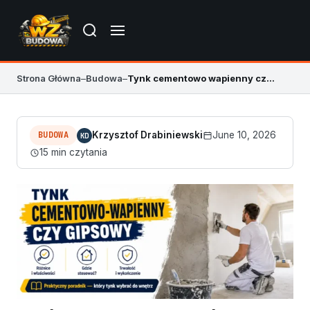
Strona Główna
–
Budowa
–
Tynk cementowo wapienny czy gipsowy – gdzie który się opłaca
BUDOWA
Krzysztof Drabiniewski
June 10, 2026
KD
15 min czytania