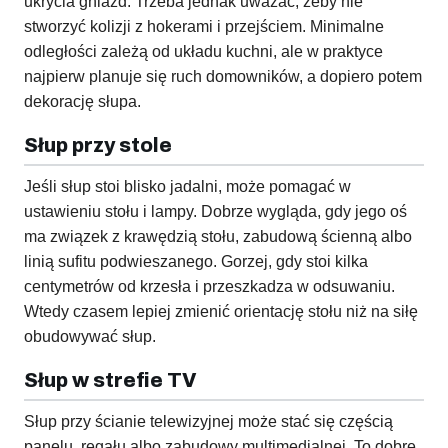
ukrycia gniazd. Trzeba jednak uważać, żeby nie
stworzyć kolizji z hokerami i przejściem. Minimalne
odległości zależą od układu kuchni, ale w praktyce
najpierw planuje się ruch domowników, a dopiero potem
dekorację słupa.
Słup przy stole
Jeśli słup stoi blisko jadalni, może pomagać w
ustawieniu stołu i lampy. Dobrze wygląda, gdy jego oś
ma związek z krawędzią stołu, zabudową ścienną albo
linią sufitu podwieszanego. Gorzej, gdy stoi kilka
centymetrów od krzesła i przeszkadza w odsuwaniu.
Wtedy czasem lepiej zmienić orientację stołu niż na siłę
obudowywać słup.
Słup w strefie TV
Słup przy ścianie telewizyjnej może stać się częścią
panelu, regału albo zabudowy multimedialnej. To dobre