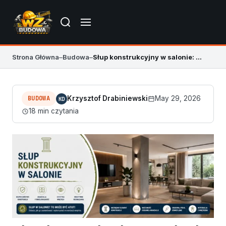
Strona Główna
–
Budowa
–
Słup konstrukcyjny w salonie: aranżacja i zasady
BUDOWA
Krzysztof Drabiniewski
May 29, 2026
KD
18 min czytania