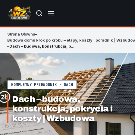
Strona Główna
–
Budowa domu krok po kroku – etapy, koszty i poradnik | Wzbudo
–
Dach – budowa, konstrukcja, pokrycia i koszty | Wzbudowa
KOMPLETNY PRZEWODNIK · DACH
Dach – budowa,
konstrukcja, pokrycia i
koszty | Wzbudowa