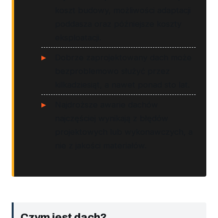
koszt budowy, możliwości adaptacji
poddasza oraz późniejsze koszty
eksploatacji.
Dobrze zaprojektowany dach może
bezproblemowo służyć przez
kilkadziesiąt, a nawet ponad sto lat.
Najdroższe awarie dachów
najczęściej wynikają z błędów
projektowych lub wykonawczych, a
nie z jakości materiałów.
Czym jest dach?