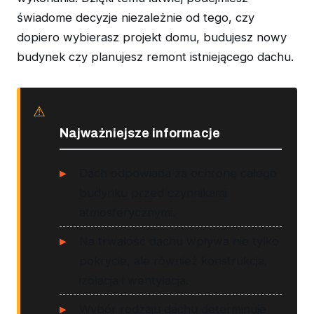
świadome decyzje niezależnie od tego, czy
dopiero wybierasz projekt domu, budujesz nowy
budynek czy planujesz remont istniejącego dachu.
Najważniejsze informacje
Dach odpowiada za ochronę całego
budynku przed czynnikami
atmosferycznymi.
Na trwałość dachu wpływa nie tylko
pokrycie, ale również konstrukcja,
izolacja i wentylacja.
Wybór rodzaju dachu determinuje