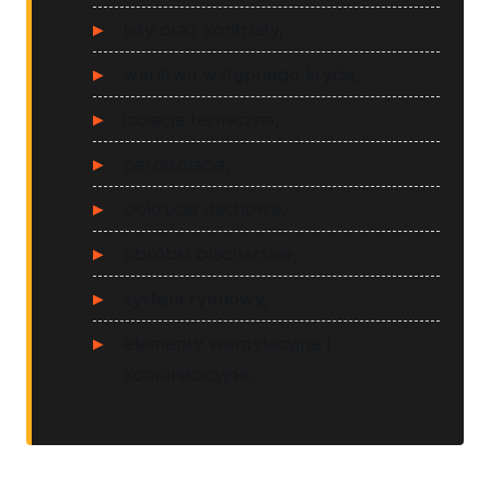
łaty oraz kontrłaty,
warstwa wstępnego krycia,
izolacja termiczna,
paroizolacja,
pokrycie dachowe,
obróbki blacharskie,
system rynnowy,
elementy wentylacyjne i
komunikacyjne.