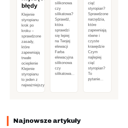
silikonowa
ciąć
błędy
czy
styropian?
silikatowa?
Sprawdzone
Klejenie
Sprawdź,
narzędzia,
styropianu
która
które
krok po
sprawdzi
zapewniają
kroku –
się lepiej
równe i
sprawdzone
na Twojej
czyste
zasady,
elewacji
krawędzie
które
Farba
Czym
zapewniają
elewacyjna
najlepiej
trwałe
silikonowa
ciąć
ocieplenie
czy
styropian?
Klejenie
silikatowa...
To
styropianu
pytanie...
to jeden z
najważniejszych...
Najnowsze artykuły