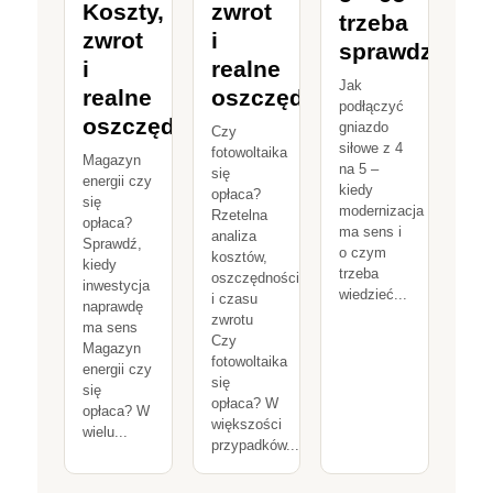
Koszty,
zwrot
trzeba
zwrot
i
sprawdzić
i
realne
Jak
realne
oszczędności
podłączyć
oszczędności
gniazdo
Czy
siłowe z 4
fotowoltaika
Magazyn
na 5 –
się
energii czy
kiedy
opłaca?
się
modernizacja
Rzetelna
opłaca?
ma sens i
analiza
Sprawdź,
o czym
kosztów,
kiedy
trzeba
oszczędności
inwestycja
wiedzieć...
i czasu
naprawdę
zwrotu
ma sens
Czy
Magazyn
fotowoltaika
energii czy
się
się
opłaca? W
opłaca? W
większości
wielu...
przypadków...