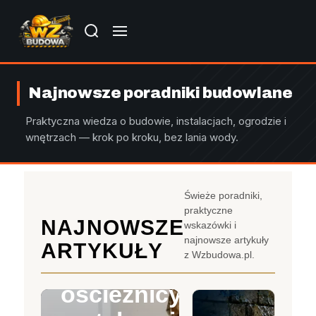
Najnowsze poradniki budowlane
Praktyczna wiedza o budowie, instalacjach, ogrodzie i
wnętrzach — krok po kroku, bez lania wody.
Świeże poradniki,
praktyczne
NAJNOWSZE
wskazówki i
BUDOWA
najnowsze artykuły
ARTYKUŁY
z Wzbudowa.pl.
Demontaż
ościeżnicy
OGRÓD