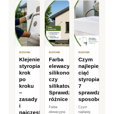
BUDOWA
BUDOWA
BUDOWA
Klejenie
Farba
Czym
styropianu
elewacyjna
najlepiej
krok
silikonowa
ciąć
po
czy
styropian?
kroku
silikatowa?
7
–
Sprawdź
sprawdzonyc
zasady
różnice
sposobów
i
Farba
Czym
najczęstsze
elewacyjna
najlepiej