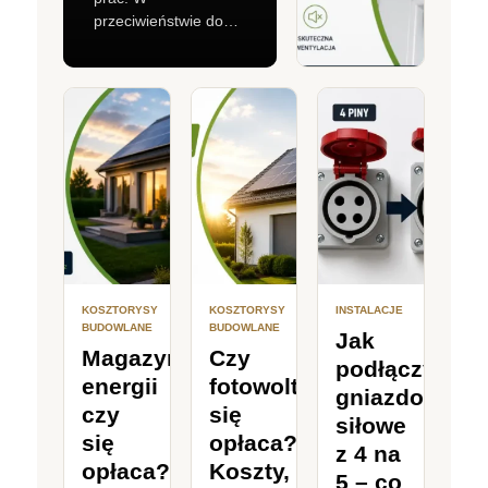
Prakt
przeciwieństwie do…
porad
KOSZTORYSY
KOSZTORYSY
INSTALACJE
BUDOWLANE
BUDOWLANE
Jak
Magazyn
Czy
podłączyć
energii
fotowoltaika
gniazdo
czy
się
siłowe
się
opłaca?
z 4 na
opłaca?
Koszty,
5 – co