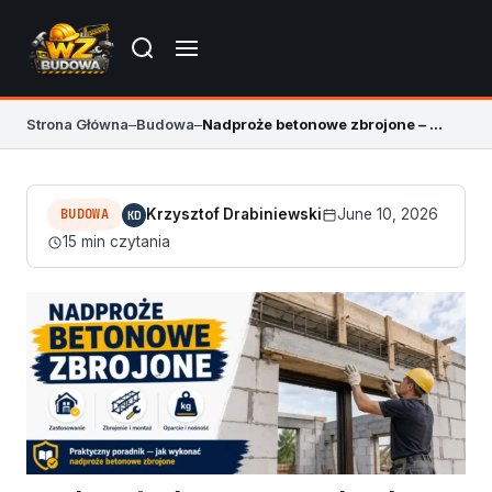
Strona Główna
–
Budowa
–
Nadproże betonowe zbrojone – dobór, zbrojenie, błędy
BUDOWA
Krzysztof Drabiniewski
June 10, 2026
KD
15 min czytania