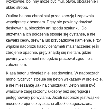
ryzykowne, bo inny może być mur, otwór, obciążenie i
układ stropu.
Otulina betonu chroni stal przed korozją i zapewnia
współpracę z betonem. Pręty nie powinny dotykać
deskowania, bloczków ani spodu szalunku. Do
utrzymania ich położenia stosuje się dystanse, a nie
kawałki cegły, drewna lub przypadkowe kamienie. Przy
wąskim nadprożu każdy centymetr ma znaczenie: jeśli
zbrojenie opadnie, pręty znajdą się nie tam, gdzie
powinny, a element nie będzie pracował zgodnie z
założeniem.
Klasa betonu również nie jest dowolna. W nadprożach
monolitycznych stosuje się beton wskazany w projekcie,
a nie mieszankę „jak na chudziaka”. Beton musi być
właściwie zagęszczony, ułożony bez segregacji i
pielęgnowany po wylaniu. Jeżeli nadproże jest wąskie i
mocno zbrojone, zbyt sucha albo źle zagęszczona