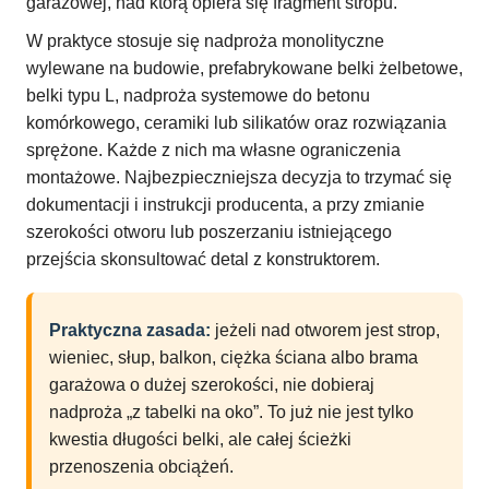
garażowej, nad którą opiera się fragment stropu.
W praktyce stosuje się nadproża monolityczne
wylewane na budowie, prefabrykowane belki żelbetowe,
belki typu L, nadproża systemowe do betonu
komórkowego, ceramiki lub silikatów oraz rozwiązania
sprężone. Każde z nich ma własne ograniczenia
montażowe. Najbezpieczniejsza decyzja to trzymać się
dokumentacji i instrukcji producenta, a przy zmianie
szerokości otworu lub poszerzaniu istniejącego
przejścia skonsultować detal z konstruktorem.
Praktyczna zasada:
jeżeli nad otworem jest strop,
wieniec, słup, balkon, ciężka ściana albo brama
garażowa o dużej szerokości, nie dobieraj
nadproża „z tabelki na oko”. To już nie jest tylko
kwestia długości belki, ale całej ścieżki
przenoszenia obciążeń.