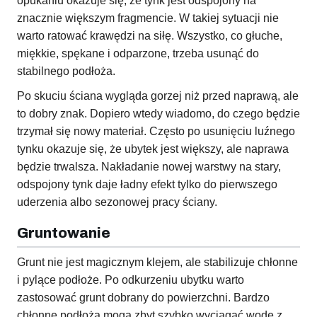
opukaniu okazuje się, że tynk jest odspojony na
znacznie większym fragmencie. W takiej sytuacji nie
warto ratować krawędzi na siłę. Wszystko, co głuche,
miękkie, spękane i odparzone, trzeba usunąć do
stabilnego podłoża.
Po skuciu ściana wygląda gorzej niż przed naprawą, ale
to dobry znak. Dopiero wtedy wiadomo, do czego będzie
trzymał się nowy materiał. Często po usunięciu luźnego
tynku okazuje się, że ubytek jest większy, ale naprawa
będzie trwalsza. Nakładanie nowej warstwy na stary,
odspojony tynk daje ładny efekt tylko do pierwszego
uderzenia albo sezonowej pracy ściany.
Gruntowanie
Grunt nie jest magicznym klejem, ale stabilizuje chłonne
i pylące podłoże. Po odkurzeniu ubytku warto
zastosować grunt dobrany do powierzchni. Bardzo
chłonne podłoża mogą zbyt szybko wyciągać wodę z