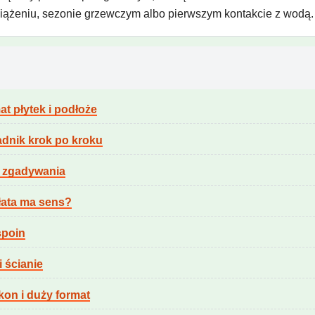
iążeniu, sezonie grzewczym albo pierwszym kontakcie z wodą.
at płytek i podłoże
dnik krok po kroku
z zgadywania
płata ma sens?
spoin
i ścianie
kon i duży format