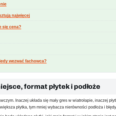
enie
sztują najwięcej
e się cena?
 kiedy wezwać fachowca?
iejsce, format płytek i podłoże
zym. Inaczej układa się mały gres w wiatrołapie, inaczej płytk
iększa płytka, tym mniej wybacza nierówności podłoża i błędy