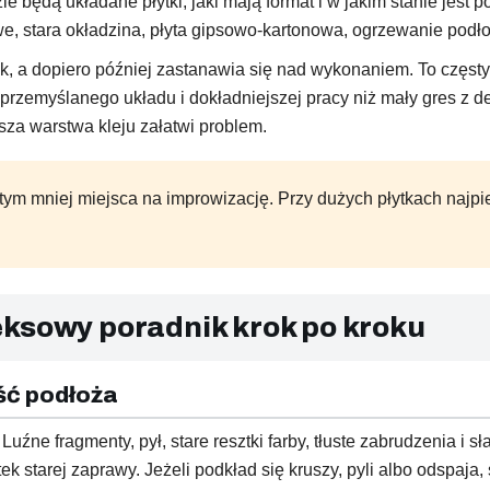
e będą układane płytki, jaki mają format i w jakim stanie jest 
owe, stara okładzina, płyta gipsowo-kartonowa, ogrzewanie pod
, a dopiero później zastanawia się nad wykonaniem. To częsty
zemyślanego układu i dokładniejszej pracy niż mały gres z del
bsza warstwa kleju załatwi problem.
tym mniej miejsca na improwizację. Przy dużych płytkach najpi
eksowy poradnik krok po kroku
ść podłoża
 Luźne fragmenty, pył, stare resztki farby, tłuste zabrudzenia i
tek starej zaprawy. Jeżeli podkład się kruszy, pyli albo odspaj