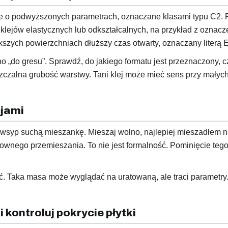
owe o podwyższonych parametrach, oznaczane klasami typu C2.
 klejów elastycznych lub odkształcalnych, na przykład z oznac
ększych powierzchniach dłuższy czas otwarty, oznaczany literą E
ano „do gresu”. Sprawdź, do jakiego formatu jest przeznaczony,
zczalna grubość warstwy. Tani klej może mieć sens przy małyc
cjami
i wsyp suchą mieszankę. Mieszaj wolno, najlepiej mieszadłem 
ownego przemieszania. To nie jest formalność. Pominięcie tego
ć. Taka masa może wyglądać na uratowaną, ale traci parametry. 
i kontroluj pokrycie płytki