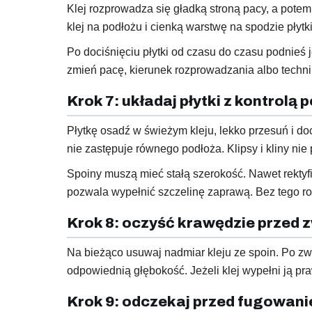
Klej rozprowadza się gładką stroną pacy, a pote
klej na podłożu i cienką warstwę na spodzie płytki
Po dociśnięciu płytki od czasu do czasu podnieś j
zmień pacę, kierunek rozprowadzania albo technik
Krok 7: układaj płytki z kontrolą 
Płytkę osadź w świeżym kleju, lekko przesuń i d
nie zastępuje równego podłoża. Klipsy i kliny ni
Spoiny muszą mieć stałą szerokość. Nawet rektyfi
pozwala wypełnić szczelinę zaprawą. Bez tego r
Krok 8: oczyść krawędzie przed 
Na bieżąco usuwaj nadmiar kleju ze spoin. Po zwi
odpowiednią głębokość. Jeżeli klej wypełni ją pra
Krok 9: odczekaj przed fugowan