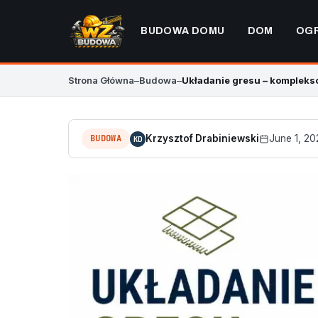
BUDOWA DOMU
DOM
OG
Strona Główna
–
Budowa
–
Układanie gresu – kompleks
BUDOWA
Krzysztof Drabiniewski
June 1, 20
KD