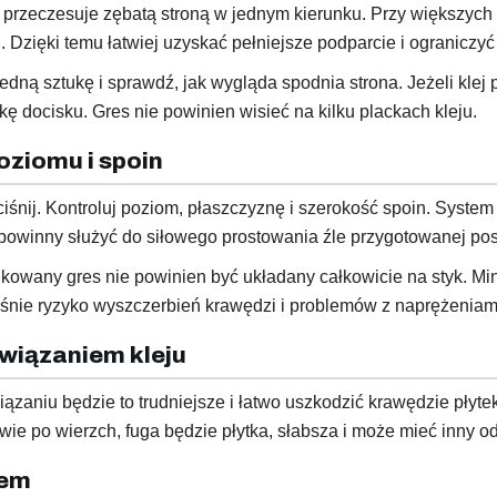
m przeczesuje zębatą stroną w jednym kierunku. Przy większych
. Dzięki temu łatwiej uzyskać pełniejsze podparcie i ograniczyć
edną sztukę i sprawdź, jak wygląda spodnia strona. Jeżeli klej
ę docisku. Gres nie powinien wisieć na kilku plackach kleju.
poziomu i spoin
ociśnij. Kontroluj poziom, płaszczyznę i szerokość spoin. Sys
e powinny służyć do siłowego prostowania źle przygotowanej po
kowany gres nie powinien być układany całkowicie na styk. Min
ośnie ryzyko wyszczerbień krawędzi i problemów z naprężeniam
związaniem kleju
ązaniu będzie to trudniejsze i łatwo uszkodzić krawędzie płyte
wie po wierzch, fuga będzie płytka, słabsza i może mieć inny o
iem