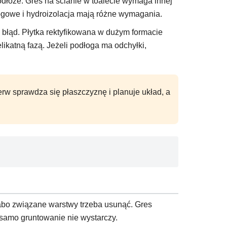
podłoże. Gres na ścianie w toalecie wymaga innej
łogowe i hydroizolacja mają różne wymagania.
 błąd. Płytka rektyfikowana w dużym formacie
ikatną fazą. Jeżeli podłoga ma odchyłki,
erw sprawdza się płaszczyznę i planuje układ, a
 słabo związane warstwy trzeba usunąć. Gres
a, samo gruntowanie nie wystarczy.