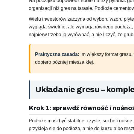
Na początku odpowiedz sobie na trzy pytania: gdzi
organizacji niż gres na tarasie. Podłoże cement
Wielu inwestorów zaczyna od wyboru wzoru płytek
wygląda świetnie, ale wymaga równego podłoża, pr
najpierw trzeba ją wyrównać, a nie liczyć, że gru
Praktyczna zasada:
im większy format gresu, 
dopiero później miesza klej.
Układanie gresu – kompl
Krok 1: sprawdź równość i nośno
Podłoże musi być stabilne, czyste, suche i nośne.
przykleja się do podłoża, a nie do kurzu albo resz