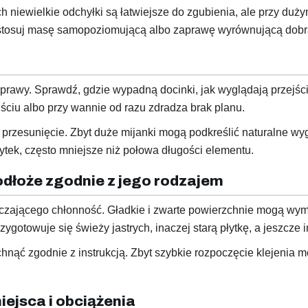
 niewielkie odchyłki są łatwiejsze do zgubienia, ale przy duż
stosuj masę samopoziomującą albo zaprawę wyrównującą dobra
zaprawy. Sprawdź, gdzie wypadną docinki, jak wyglądają przejś
ściu albo przy wannie od razu zdradza brak planu.
zesunięcie. Zbyt duże mijanki mogą podkreślić naturalne wygi
ytek, często mniejsze niż połowa długości elementu.
podłoże zgodnie z jego rodzajem
czającego chłonność. Gładkie i zwarte powierzchnie mogą wy
ygotowuje się świeży jastrych, inaczej starą płytkę, a jeszcze 
chnąć zgodnie z instrukcją. Zbyt szybkie rozpoczęcie klejenia
miejsca i obciążenia