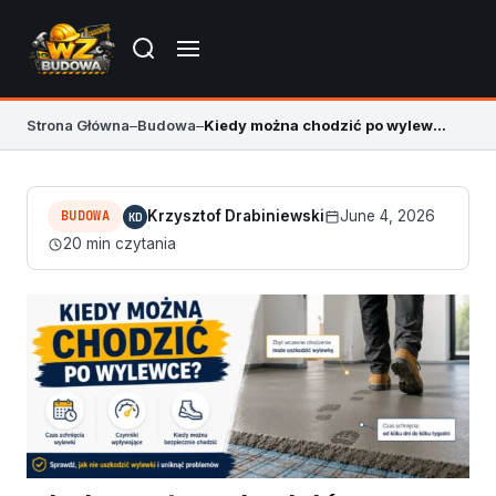
Strona Główna
–
Budowa
–
Kiedy można chodzić po wylewce, żeby jej nie zniszczyć
BUDOWA
Krzysztof Drabiniewski
June 4, 2026
KD
20 min czytania