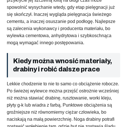
przykrycie jej szczelną folią na długi czas może
spowolnić wysychanie wtedy, gdy etap pielęgnacji już
się skończył. Inaczej wygląda pielęgnacja świeżego
cementu, a inaczej osuszanie pod podłogę. Najlepsze
są zalecenia wykonawcy i producenta materiału, bo
wylewka cementowa, anhydrytowa i szybkoschnąca
mogą wymagać innego postępowania.
Kiedy można wnosić materiały,
drabiny i robić dalsze prace
Lekkie chodzenie to nie to samo co obciążenie robocze.
Po świeżej wylewce można przejść ostrożnie wcześniej
niż można stawiać drabinę, rusztowanie, worki kleju,
płyty g-k lub wiadra z farbą. Punktowe obciążenia są
groźniejsze niż równomierny ciężar człowieka, bo
naciskają na małą powierzchnię. Noga drabiny potrafi
zostawić wgłębienie tam, gdzie but nie zostawia śladu.