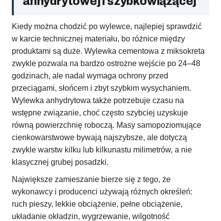
anhydrytowej i szybkowiążącej
Kiedy można chodzić po wylewce, najlepiej sprawdzić
w karcie technicznej materiału, bo różnice między
produktami są duże. Wylewka cementowa z miksokreta
zwykle pozwala na bardzo ostrożne wejście po 24–48
godzinach, ale nadal wymaga ochrony przed
przeciągami, słońcem i zbyt szybkim wysychaniem.
Wylewka anhydrytowa także potrzebuje czasu na
wstępne związanie, choć często szybciej uzyskuje
równą powierzchnię roboczą. Masy samopoziomujące
cienkowarstwowe bywają najszybsze, ale dotyczą
zwykle warstw kilku lub kilkunastu milimetrów, a nie
klasycznej grubej posadzki.
Największe zamieszanie bierze się z tego, że
wykonawcy i producenci używają różnych określeń:
ruch pieszy, lekkie obciążenie, pełne obciążenie,
układanie okładzin, wygrzewanie, wilgotność