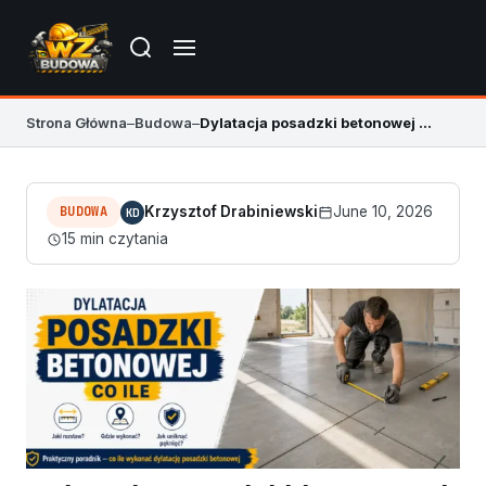
Strona Główna
–
Budowa
–
Dylatacja posadzki betonowej co ile – praktyczne zasady
BUDOWA
Krzysztof Drabiniewski
June 10, 2026
KD
15 min czytania