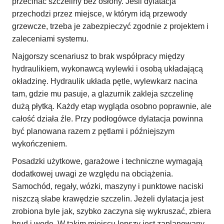
przecinać szczeliny bez osłony. Jeśli dylatacja
przechodzi przez miejsce, w którym idą przewody
grzewcze, trzeba je zabezpieczyć zgodnie z projektem i
zaleceniami systemu.
Najgorszy scenariusz to brak współpracy między
hydraulikiem, wykonawcą wylewki i osobą układającą
okładzinę. Hydraulik układa pętle, wylewkarz nacina
tam, gdzie mu pasuje, a glazurnik zakleja szczelinę
dużą płytką. Każdy etap wygląda osobno poprawnie, ale
całość działa źle. Przy podłogówce dylatacja powinna
być planowana razem z pętlami i późniejszym
wykończeniem.
Posadzki użytkowe, garażowe i techniczne wymagają
dodatkowej uwagi ze względu na obciążenia.
Samochód, regały, wózki, maszyny i punktowe naciski
niszczą słabe krawędzie szczelin. Jeżeli dylatacja jest
zrobiona byle jak, szybko zaczyna się wykruszać, zbiera
brud i wodę. W takim miejscu lepszy jest zaplanowany