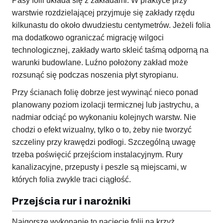
Pasy folii układa się z zakładami. W praktyce przy
warstwie rozdzielającej przyjmuje się zakłady rzędu
kilkunastu do około dwudziestu centymetrów. Jeżeli folia
ma dodatkowo ograniczać migrację wilgoci
technologicznej, zakłady warto skleić taśmą odporną na
warunki budowlane. Luźno położony zakład może
rozsunąć się podczas noszenia płyt styropianu.
Przy ścianach folię dobrze jest wywinąć nieco ponad
planowany poziom izolacji termicznej lub jastrychu, a
nadmiar odciąć po wykonaniu kolejnych warstw. Nie
chodzi o efekt wizualny, tylko o to, żeby nie tworzyć
szczeliny przy krawędzi podłogi. Szczególną uwagę
trzeba poświęcić przejściom instalacyjnym. Rury
kanalizacyjne, przepusty i peszle są miejscami, w
których folia zwykle traci ciągłość.
Przejścia rur i narożniki
Najgorsze wykonanie to nacięcie folii na krzyż,