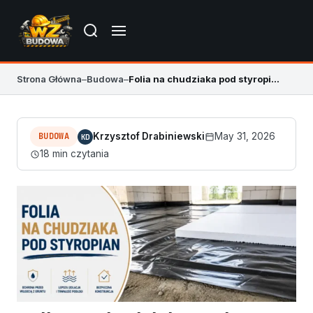
Strona Główna
–
Budowa
–
Folia na chudziaka pod styropian – poradnik
BUDOWA
Krzysztof Drabiniewski
May 31, 2026
KD
18 min czytania