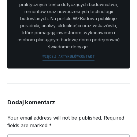
praktycznych treści dotyczących budownictwa,
remontów oraz nowoczesnych technologii
budowlanych. Na portalu WZBudowa publikuje
poradniki, analizy, aktualności oraz wskazówki,
które pomagają inwestorom, wykonawcom i
osobom planującym budowę domu podejmować
świadome decyzje.
WIĘCEJ ARTYKUŁÓW
KONTAKT
Dodaj komentarz
Your email address will not be published.
Required
fields are marked
*