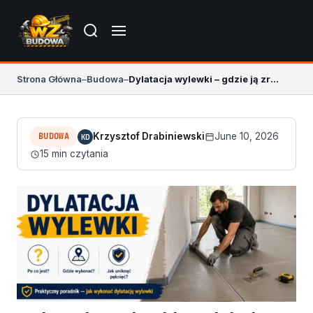
Strona Główna
–
Budowa
–
Dylatacja wylewki – gdzie ją zrobić, żeby nie pękała
BUDOWA
Krzysztof Drabiniewski
June 10, 2026
KD
15 min czytania