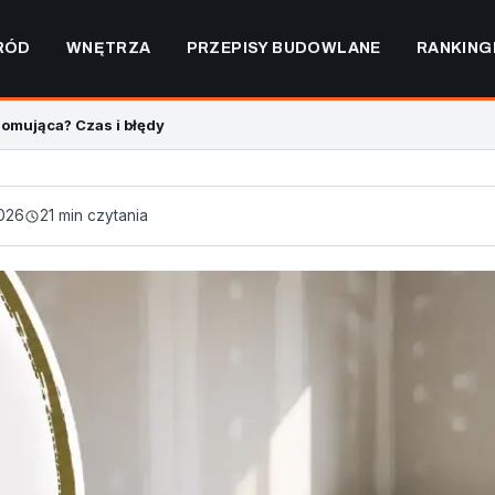
RÓD
WNĘTRZA
PRZEPISY BUDOWLANE
RANKING
omująca? Czas i błędy
026
21 min czytania