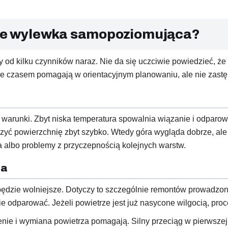
hnie wylewka samopoziomująca?
 od kilku czynników naraz. Nie da się uczciwie powiedzieć, ż
óre czasem pomagają w orientacyjnym planowaniu, ale nie zastęp
warunki. Zbyt niska temperatura spowalnia wiązanie i odparo
yć powierzchnię zbyt szybko. Wtedy góra wygląda dobrze, ale
 albo problemy z przyczepnością kolejnych warstw.
ja
ędzie wolniejsze. Dotyczy to szczególnie remontów prowadzony
odparować. Jeżeli powietrze jest już nasycone wilgocią, proce
enie i wymiana powietrza pomagają. Silny przeciąg w pierwsze