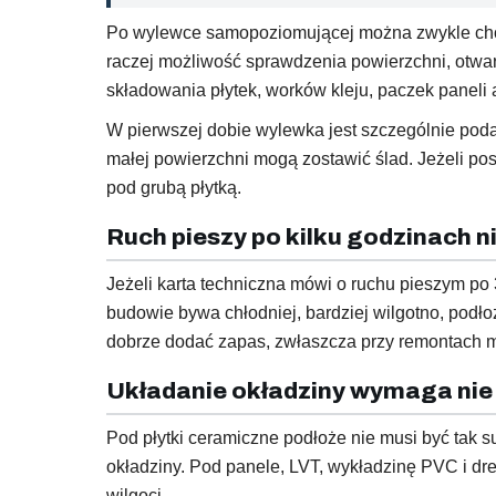
Po wylewce samopoziomującej można zwykle chodz
raczej możliwość sprawdzenia powierzchni, otwar
składowania płytek, worków kleju, paczek paneli
W pierwszej dobie wylewka jest szczególnie poda
małej powierzchni mogą zostawić ślad. Jeżeli pos
pod grubą płytką.
Ruch pieszy po kilku godzinach ni
Jeżeli karta techniczna mówi o ruchu pieszym po
budowie bywa chłodniej, bardziej wilgotno, pod
dobrze dodać zapas, zwłaszcza przy remontach m
Układanie okładziny wymaga nie t
Pod płytki ceramiczne podłoże nie musi być tak s
okładziny. Pod panele, LVT, wykładzinę PVC i dr
wilgoci.