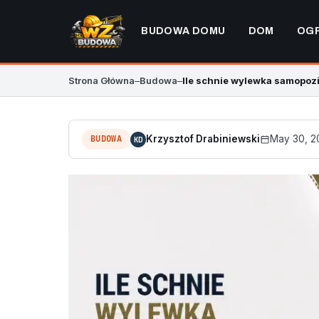
BUDOWA DOMU
DOM
OG
Strona Główna
–
Budowa
–
Ile schnie wylewka samopozi
BUDOWA
Krzysztof Drabiniewski
May 30, 2
KD