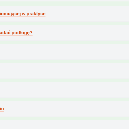
iomującej w praktyce
ładać podłogę?
iu