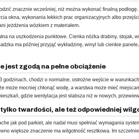
ić znacznie wcześniej, niż można wykonać finalną podłogę. 
cia okna, wykonania lekkich prac organizacyjnych albo przejś
 ani jeżdżenia wózkiem z materiałem.
tna na uszkodzenia punktowe. Cienka nóżka drabiny, stojak, w
adzka ma później przyjąć wykładzinę, winyl lub cienkie panele,
e jest zgodą na pełne obciążenie
 3 godzinach, chodzi o normalne, ostrożne wejście w warunkach
łoże może mocniej chłonąć wodę, a warstwa może mieć miejscam
ieszkań, gdzie wentylacja jest słabsza niż w nowych, przewi
ylko twardości, ale też odpowiedniej wilg
uche jak pod parkiet, ale nadal musi spełniać wymagania syste
ewno większe znaczenie ma wilgotność resztkowa. Im szczelnie