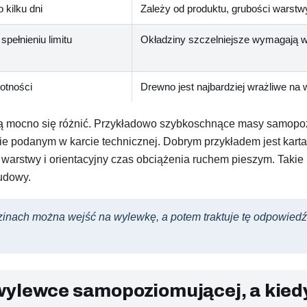
 kilku dni
Zależy od produktu, grubości warstwy
 spełnieniu limitu
Okładziny szczelniejsze wymagają wi
gotności
Drewno jest najbardziej wrażliwe na 
fią mocno się różnić. Przykładowo szybkoschnące masy samopo
ie podanym w karcie technicznej. Dobrym przykładem jest kart
warstwy i orientacyjny czas obciążenia ruchem pieszym. Takie 
budowy.
dzinach można wejść na wylewkę, a potem traktuje tę odpowiedź
wylewce samopoziomującej, a kied