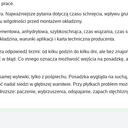
e prace.
a. Najważniejsze pytania dotyczą czasu schnięcia, wpływu grub
u wilgotności przed montażem okładziny.
entowa, anhydrytowa, szybkoschnąca, czas wiązania, czas sch
kładzina, warunki aplikacji i karta techniczna producenta.
 odpowiedź brzmi: od kilku godzin do kilku dni, ale bez znaj
 błąd. Co innego oznacza możliwość wejścia na posadzkę, a c
samej wylewki, tylko z pośpiechu. Posadzka wygląda na suchą, ma
 nadal siedzi w głębszej warstwie. Przy płytkach problem może
droższe: paczenie, wybrzuszenia, odspajanie, zapach stęchlizn