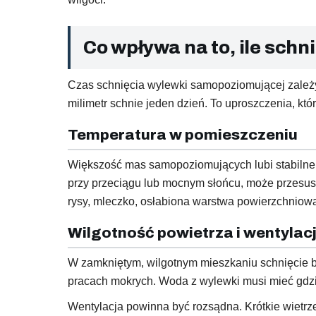
Co wpływa na to, ile sc
Czas schnięcia wylewki samopoziomującej zależy
milimetr schnie jeden dzień. To uproszczenia, kt
Temperatura w pomieszczeniu
Większość mas samopoziomujących lubi stabilne 
przy przeciągu lub mocnym słońcu, może przesusz
rysy, mleczko, osłabiona warstwa powierzchniowa
Wilgotność powietrza i wentylac
W zamkniętym, wilgotnym mieszkaniu schnięcie b
pracach mokrych. Woda z wylewki musi mieć gdzie 
Wentylacja powinna być rozsądna. Krótkie wietrz