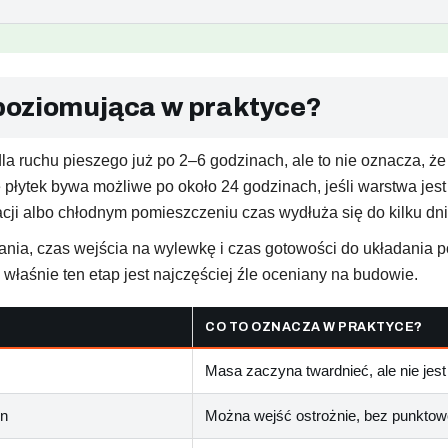
poziomująca w praktyce?
ruchu pieszego już po 2–6 godzinach, ale to nie oznacza, że 
ytek bywa możliwe po około 24 godzinach, jeśli warstwa jest 
lacji albo chłodnym pomieszczeniu czas wydłuża się do kilku dni
ązania, czas wejścia na wylewkę i czas gotowości do układania 
o właśnie ten etap jest najczęściej źle oceniany na budowie.
CO TO OZNACZA W PRAKTYCE?
Masa zaczyna twardnieć, ale nie jest
in
Można wejść ostrożnie, bez punktowe