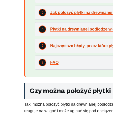
Jak położyć płytki na drewniane
Płytki na drewnianej podłodze w 
Najczęstsze błędy, przez które pł
FAQ
Czy można położyć płytki
Tak, można położyć płytki na drewnianej podłodze
reaguje na wilgoć i może uginać się pod obciąże