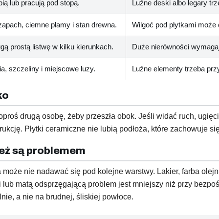
ią lub pracują pod stopą.
Luźne deski albo legary tr
zapach, ciemne plamy i stan drewna.
Wilgoć pod płytkami może d
ugą prostą listwę w kilku kierunkach.
Duże nierówności wymagają
, szczeliny i miejscowe luzy.
Luźne elementy trzeba prz
ko
oproś drugą osobę, żeby przeszła obok. Jeśli widać ruch, ugięc
trukcję. Płytki ceramiczne nie lubią podłoża, które zachowuje si
 też są problemem
a może nie nadawać się pod kolejne warstwy. Lakier, farba olejn
 lub matą odsprzęgającą problem jest mniejszy niż przy bezpoś
ie, a nie na brudnej, śliskiej powłoce.