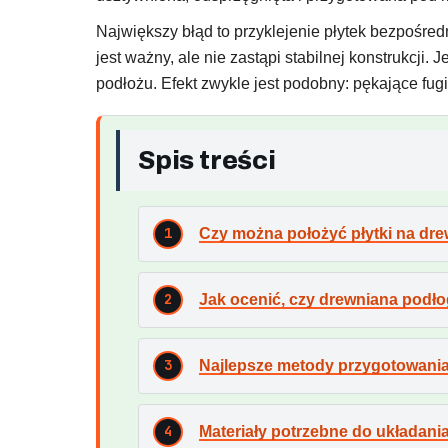
Największy błąd to przyklejenie płytek bezpośredn
jest ważny, ale nie zastąpi stabilnej konstrukcji.
podłożu. Efekt zwykle jest podobny: pękające fug
Spis treści
Czy można położyć płytki na dr
Jak ocenić, czy drewniana podło
Najlepsze metody przygotowania
Materiały potrzebne do układania