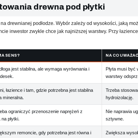
towania drewna pod płytki
na drewnianej podłodze. Wybór zależy od wysokości, jaką możes
ie inwestor zwykle chce jak najniższej warstwy. Przy łazience 
MA SENS?
NA CO UWAŻA
łoga jest stabilna, ale wymaga wyrównania i
Płyta musi być 
 desek.
warstwy odsprz
i, łazience i tam, gdzie potrzebna jest stabilna
Trzeba stosować 
 mineralna.
hydroizolację.
eba ograniczyć przenoszenie naprężeń z
Nie naprawia ug
 na płytki.
sztywne.
ększym remoncie, gdy potrzebna jest równa i
Zwiększa wysok