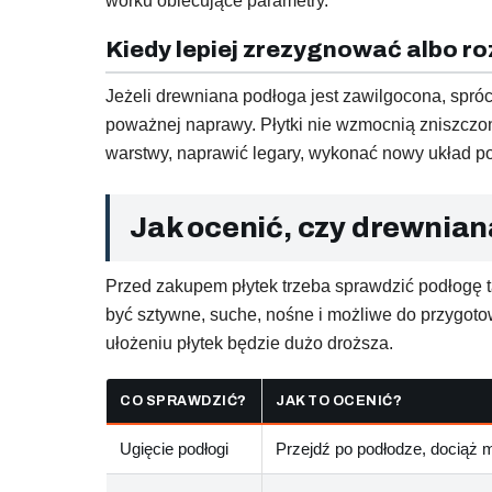
worku obiecujące parametry.
Kiedy lepiej zrezygnować albo r
Jeżeli drewniana podłoga jest zawilgocona, spróch
poważnej naprawy. Płytki nie wzmocnią zniszczonej
warstwy, naprawić legary, wykonać nowy układ po
Jak ocenić, czy drewnian
Przed zakupem płytek trzeba sprawdzić podłogę t
być sztywne, suche, nośne i możliwe do przygotow
ułożeniu płytek będzie dużo droższa.
CO SPRAWDZIĆ?
JAK TO OCENIĆ?
Ugięcie podłogi
Przejdź po podłodze, dociąż m