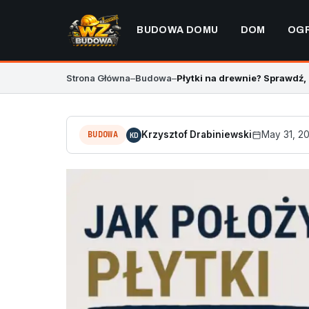
BUDOWA DOMU
DOM
OG
Strona Główna
–
Budowa
–
Płytki na drewnie? Sprawdź,
BUDOWA
Krzysztof Drabiniewski
May 31, 2
KD