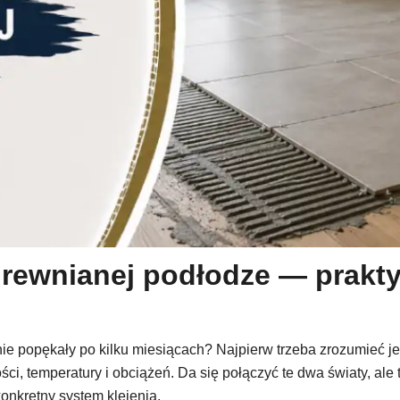
 drewnianej podłodze — prakt
ie popękały po kilku miesiącach? Najpierw trzeba zrozumieć jedn
i, temperatury i obciążeń. Da się połączyć te dwa światy, ale 
onkretny system klejenia.