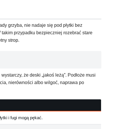
ady grzyba, nie nadaje się pod płytki bez
W takim przypadku bezpieczniej rozebrać stare
ny strop.
wystarczy, że deski „jakoś leżą”. Podłoże musi
ęcia, nierówności albo wilgoć, naprawa po
łytki i fugi mogą pękać.