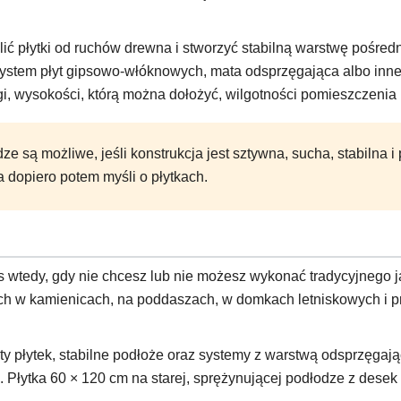
ć płytki od ruchów drewna i stworzyć stabilną warstwę pośred
, system płyt gipsowo-włóknowych, mata odsprzęgająca albo in
i, wysokości, którą można dołożyć, wilgotności pomieszczenia
ze są możliwe, jeśli konstrukcja jest sztywna, sucha, stabilna 
a dopiero potem myśli o płytkach.
wtedy, gdy nie chcesz lub nie możesz wykonać tradycyjnego jas
ch w kamienicach, na poddaszach, w domkach letniskowych i pr
ty płytek, stabilne podłoże oraz systemy z warstwą odsprzęgają
łytka 60 × 120 cm na starej, sprężynującej podłodze z desek to