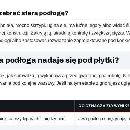
ozebrać starą podłogę?
niała, mocno skrzypi, ugina się, ma luźne legary albo widać śl
 konstrukcji. Zakryją ją, utrudnią kontrolę i zwiększą ciężar. 
dłogi albo zastosować rozwiązanie zaprojektowane pod konkret
a podłoga nadaje się pod płytki?
ak, jak sprawdza ją wykonawca przed gwarancją na robotę. Nie 
ania pod kolejne warstwy. Jeśli na tym etapie zignorujesz ugi
CO OZNACZA ZŁY WYNIK?
iejsca przy legarach i między nimi.
Jeśli podłoga sprężynuje, p