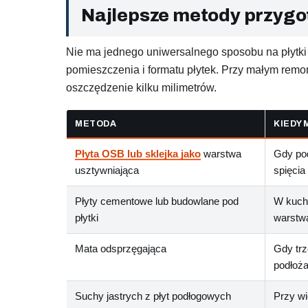
Najlepsze metody przygo
Nie ma jednego uniwersalnego sposobu na płytki 
pomieszczenia i formatu płytek. Przy małym remonc
oszczędzenie kilku milimetrów.
METODA
KIEDY 
Płyta OSB lub sklejka jako
warstwa
Gdy pod
usztywniająca
spięcia
Płyty cementowe lub budowlane pod
W kuchn
płytki
warstwa
Mata odsprzęgająca
Gdy trz
podłoża
Suchy jastrych z płyt podłogowych
Przy wi