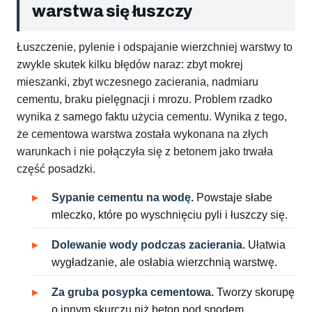
warstwa się łuszczy
Łuszczenie, pylenie i odspajanie wierzchniej warstwy to
zwykle skutek kilku błędów naraz: zbyt mokrej
mieszanki, zbyt wczesnego zacierania, nadmiaru
cementu, braku pielęgnacji i mrozu. Problem rzadko
wynika z samego faktu użycia cementu. Wynika z tego,
że cementowa warstwa została wykonana na złych
warunkach i nie połączyła się z betonem jako trwała
część posadzki.
Sypanie cementu na wodę.
Powstaje słabe
mleczko, które po wyschnięciu pyli i łuszczy się.
Dolewanie wody podczas zacierania.
Ułatwia
wygładzanie, ale osłabia wierzchnią warstwę.
Za gruba posypka cementowa.
Tworzy skorupę
o innym skurczu niż beton pod spodem.