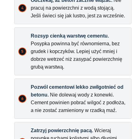
Odczekaj, aż beton zacznie wiązać.
Nie
pracuj na powierzchni z wodą stojącą.
Jeśli świeci się jak lustro, jest za wcześnie.
Rozsyp cienką warstwę cementu.
Posypka powinna być równomierna, bez
grudek i kopczyków. Lepiej użyć mniej i
dobrze wetrzeć niż zasypać powierzchnię
grubą warstwą.
Pozwól cementowi lekko zwilgotnieć od
betonu.
Nie dolewaj wody z konewki.
Cement powinien pobrać wilgoć z podłoża,
a nie zostać zamieniony w rzadką maź.
Zatrzyj powierzchnię pacą.
Wcieraj
posypkę ruchami kolistymi albo długimi