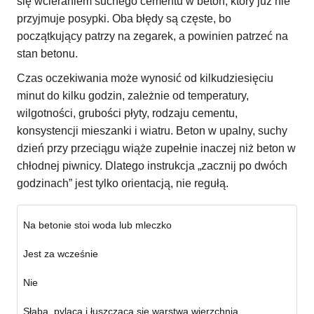
się wcieraniem suchego cementu w beton, który już nie
przyjmuje posypki. Oba błędy są częste, bo
początkujący patrzy na zegarek, a powinien patrzeć na
stan betonu.
Czas oczekiwania może wynosić od kilkudziesięciu
minut do kilku godzin, zależnie od temperatury,
wilgotności, grubości płyty, rodzaju cementu,
konsystencji mieszanki i wiatru. Beton w upalny, suchy
dzień przy przeciągu wiąże zupełnie inaczej niż beton w
chłodnej piwnicy. Dlatego instrukcja „zacznij po dwóch
godzinach” jest tylko orientacją, nie regułą.
Na betonie stoi woda lub mleczko
Jest za wcześnie
Nie
Słaba, pyląca i łuszcząca się warstwa wierzchnia.