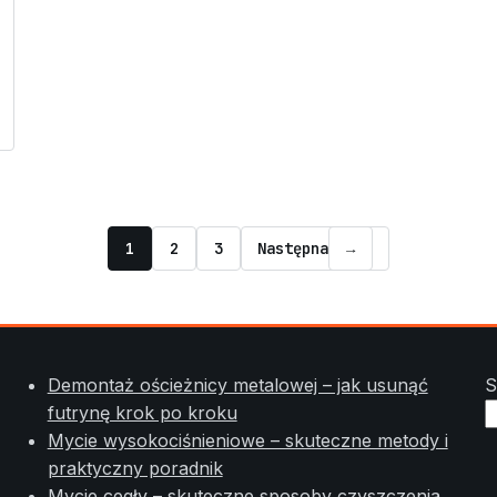
1
2
3
Następna
→
Demontaż ościeżnicy metalowej – jak usunąć
S
futrynę krok po kroku
Mycie wysokociśnieniowe – skuteczne metody i
praktyczny poradnik
Mycie cegły – skuteczne sposoby czyszczenia