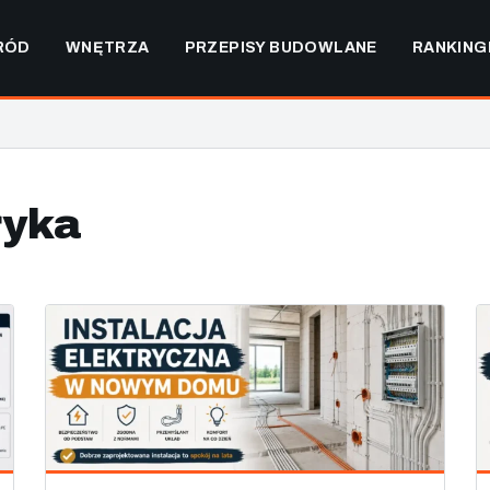
RÓD
WNĘTRZA
PRZEPISY BUDOWLANE
RANKING
ryka