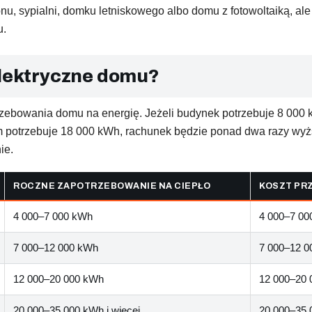
nu, sypialni, domku letniskowego albo domu z fotowoltaiką, al
u.
elektryczne domu?
rzebowania domu na energię. Jeżeli budynek potrzebuje 8 000 
 potrzebuje 18 000 kWh, rachunek będzie ponad dwa razy wyższ
ie.
ROCZNE ZAPOTRZEBOWANIE NA CIEPŁO
KOSZT PRZ
4 000–7 000 kWh
4 000–7 000
7 000–12 000 kWh
7 000–12 00
12 000–20 000 kWh
12 000–20 
20 000–35 000 kWh i więcej
20 000–35 0