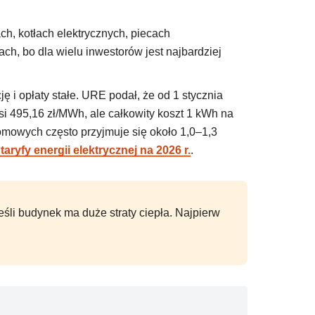
h, kotłach elektrycznych, piecach
ch, bo dla wielu inwestorów jest najbardziej
 i opłaty stałe. URE podał, że od 1 stycznia
i 495,16 zł/MWh, ale całkowity koszt 1 kWh na
domowych często przyjmuje się około 1,0–1,3
taryfy energii elektrycznej na 2026 r.
.
eśli budynek ma duże straty ciepła. Najpierw