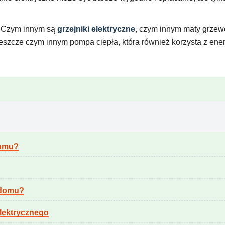
i. Czym innym są
grzejniki elektryczne
, czym innym maty grzewcz
jeszcze czym innym pompa ciepła, która również korzysta z energ
domu?
e domu?
lektrycznego