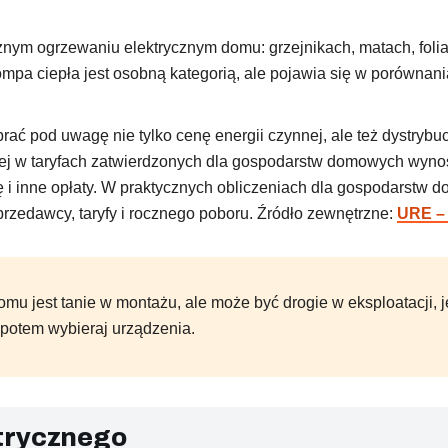
nym ogrzewaniu elektrycznym domu: grzejnikach, matach, foliac
pa ciepła jest osobną kategorią, ale pojawia się w porównania
ć pod uwagę nie tylko cenę energii czynnej, ale też dystrybucję
znej w taryfach zatwierdzonych dla gospodarstw domowych wynos
ę i inne opłaty. W praktycznych obliczeniach dla gospodarstw 
przedawcy, taryfy i rocznego poboru. Źródło zewnętrzne:
URE – 
mu jest tanie w montażu, ale może być drogie w eksploatacji, j
 potem wybieraj urządzenia.
trycznego