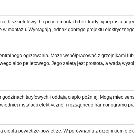
ach szkieletowych i przy remontach bez tradycyjnej instalacji
ste w montażu. Wymagają jednak dobrego projektu elektryczneg
 centralnego ogrzewania. Może współpracować z grzejnikami l
go albo pelletowego. Jego zaletą jest prostota, a wadą wysoki
godzinach taryfowych i oddają ciepło później. Mogą mieć sens 
wiedniej instalacji elektrycznej i rozsądnego harmonogramu pra
mpa ciepła powietrze-powietrze. W porównaniu z grzejnikiem el