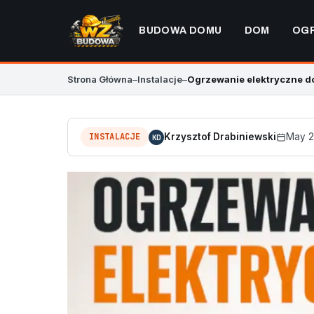
BUDOWA DOMU
DOM
OG
Strona Główna
–
Instalacje
–
Ogrzewanie elektryczne do
INSTALACJE
Krzysztof Drabiniewski
May 2
KD