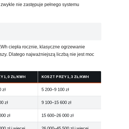
e zwykle nie zastępuje pełnego systemu
kWh ciepła rocznie, klasyczne ogrzewanie
y. Dlatego najważniejszą liczbą nie jest moc
Y 1,0 ZŁ/KWH
KOSZT PRZY 1,3 ZŁ/KWH
 zł
5 200–9 100 zł
0 zł
9 100–15 600 zł
000 zł
15 600–26 000 zł
00 zł i więcej
26 000–45 500 zł i więcej