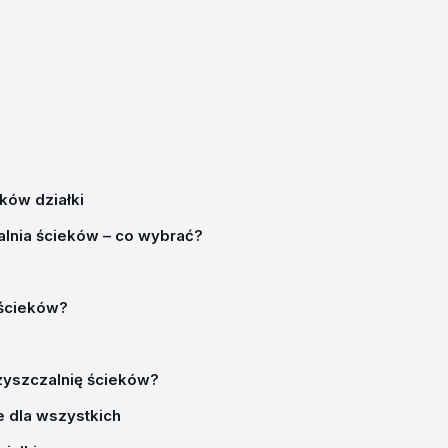
ków działki
lnia ścieków – co wybrać?
 ścieków?
yszczalnię ścieków?
e dla wszystkich