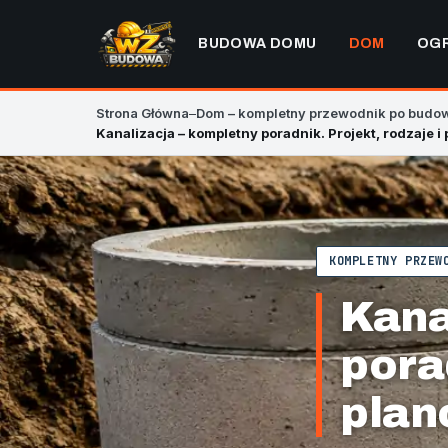
BUDOWA DOMU
DOM
OG
Strona Główna
–
Dom – kompletny przewodnik po budowi
KOMPLETNY PRZEW
Kana
porad
plan