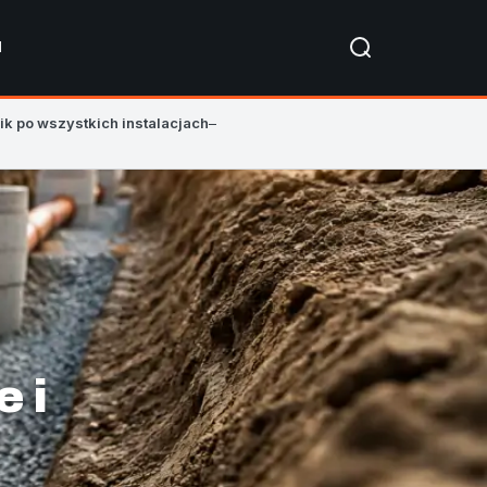
I
ik po wszystkich instalacjach
–
e i