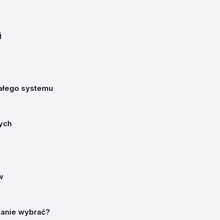
j
ałego systemu
ych
w
zanie wybrać?