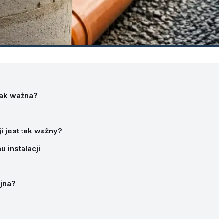
 tak ważna?
i jest tak ważny?
 instalacji
yjna?