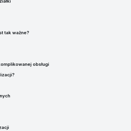
iałki
st tak ważne?
komplikowanej obsługi
izacji?
rnych
zacji