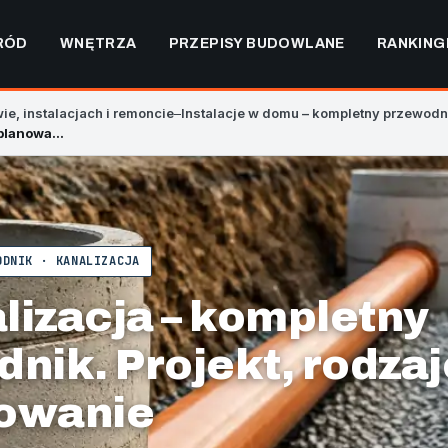
RÓD
WNĘTRZA
PRZEPISY BUDOWLANE
RANKING
e, instalacjach i remoncie
–
Instalacje w domu – kompletny przewodn
Kanalizacja – kompletny poradnik. Projekt, rodzaje i planowanie
ODNIK · KANALIZACJA
lizacja – kompletny
nik. Projekt, rodzaj
owanie