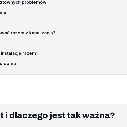
osztownych problemów
omu
nować razem z kanalizacją?
instalacje razem?
go domu
t i dlaczego jest tak ważna?