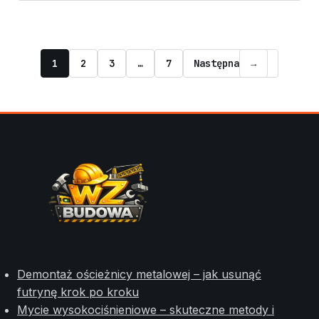
1
2
3
…
7
Następna
→
Demontaż ościeżnicy metalowej – jak usunąć
futrynę krok po kroku
Mycie wysokociśnieniowe – skuteczne metody i