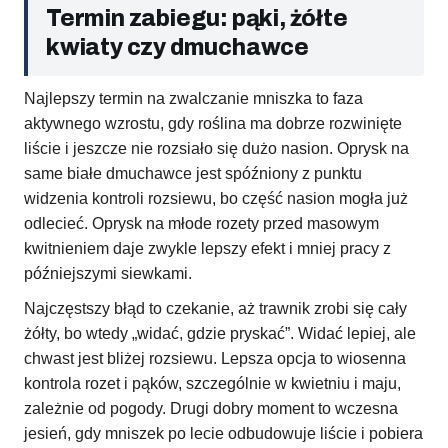
Termin zabiegu: pąki, żółte
kwiaty czy dmuchawce
Najlepszy termin na zwalczanie mniszka to faza
aktywnego wzrostu, gdy roślina ma dobrze rozwinięte
liście i jeszcze nie rozsiało się dużo nasion. Oprysk na
same białe dmuchawce jest spóźniony z punktu
widzenia kontroli rozsiewu, bo część nasion mogła już
odlecieć. Oprysk na młode rozety przed masowym
kwitnieniem daje zwykle lepszy efekt i mniej pracy z
późniejszymi siewkami.
Najczęstszy błąd to czekanie, aż trawnik zrobi się cały
żółty, bo wtedy „widać, gdzie pryskać”. Widać lepiej, ale
chwast jest bliżej rozsiewu. Lepsza opcja to wiosenna
kontrola rozet i pąków, szczególnie w kwietniu i maju,
zależnie od pogody. Drugi dobry moment to wczesna
jesień, gdy mniszek po lecie odbudowuje liście i pobiera