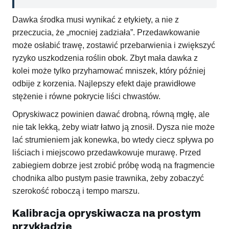
Dawka środka musi wynikać z etykiety, a nie z
przeczucia, że „mocniej zadziała”. Przedawkowanie
może osłabić trawę, zostawić przebarwienia i zwiększyć
ryzyko uszkodzenia roślin obok. Zbyt mała dawka z
kolei może tylko przyhamować mniszek, który później
odbije z korzenia. Najlepszy efekt daje prawidłowe
stężenie i równe pokrycie liści chwastów.
Opryskiwacz powinien dawać drobną, równą mgłę, ale
nie tak lekką, żeby wiatr łatwo ją znosił. Dysza nie może
lać strumieniem jak konewka, bo wtedy ciecz spływa po
liściach i miejscowo przedawkowuje murawę. Przed
zabiegiem dobrze jest zrobić próbę wodą na fragmencie
chodnika albo pustym pasie trawnika, żeby zobaczyć
szerokość roboczą i tempo marszu.
Kalibracja opryskiwacza na prostym
przykładzie