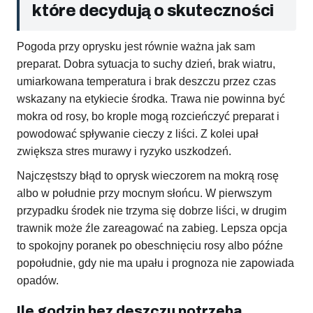
które decydują o skuteczności
Pogoda przy oprysku jest równie ważna jak sam
preparat. Dobra sytuacja to suchy dzień, brak wiatru,
umiarkowana temperatura i brak deszczu przez czas
wskazany na etykiecie środka. Trawa nie powinna być
mokra od rosy, bo krople mogą rozcieńczyć preparat i
powodować spływanie cieczy z liści. Z kolei upał
zwiększa stres murawy i ryzyko uszkodzeń.
Najczęstszy błąd to oprysk wieczorem na mokrą rosę
albo w południe przy mocnym słońcu. W pierwszym
przypadku środek nie trzyma się dobrze liści, w drugim
trawnik może źle zareagować na zabieg. Lepsza opcja
to spokojny poranek po obeschnięciu rosy albo późne
popołudnie, gdy nie ma upału i prognoza nie zapowiada
opadów.
Ile godzin bez deszczu potrzeba