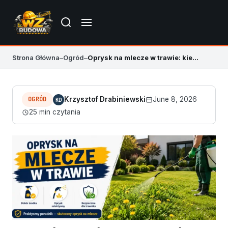
Strona Główna
–
Ogród
–
Oprysk na mlecze w trawie: kiedy i czym pryskać
OGRÓD
Krzysztof Drabiniewski
June 8, 2026
KD
25 min czytania