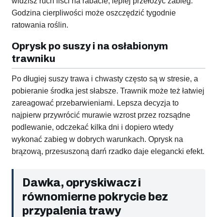
widzisz ruch liści na rabacie, lepiej przełożyć zabieg.
Godzina cierpliwości może oszczędzić tygodnie
ratowania roślin.
Oprysk po suszy i na osłabionym
trawniku
Po długiej suszy trawa i chwasty często są w stresie, a
pobieranie środka jest słabsze. Trawnik może też łatwiej
zareagować przebarwieniami. Lepsza decyzja to
najpierw przywrócić murawie wzrost przez rozsądne
podlewanie, odczekać kilka dni i dopiero wtedy
wykonać zabieg w dobrych warunkach. Oprysk na
brązową, przesuszoną darń rzadko daje elegancki efekt.
Dawka, opryskiwacz i
równomierne pokrycie bez
przypalenia trawy