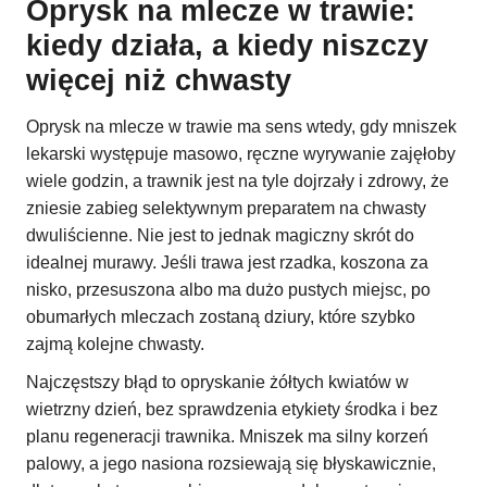
Oprysk na mlecze w trawie:
kiedy działa, a kiedy niszczy
więcej niż chwasty
Oprysk na mlecze w trawie ma sens wtedy, gdy mniszek
lekarski występuje masowo, ręczne wyrywanie zajęłoby
wiele godzin, a trawnik jest na tyle dojrzały i zdrowy, że
zniesie zabieg selektywnym preparatem na chwasty
dwuliścienne. Nie jest to jednak magiczny skrót do
idealnej murawy. Jeśli trawa jest rzadka, koszona za
nisko, przesuszona albo ma dużo pustych miejsc, po
obumarłych mleczach zostaną dziury, które szybko
zajmą kolejne chwasty.
Najczęstszy błąd to opryskanie żółtych kwiatów w
wietrzny dzień, bez sprawdzenia etykiety środka i bez
planu regeneracji trawnika. Mniszek ma silny korzeń
palowy, a jego nasiona rozsiewają się błyskawicznie,