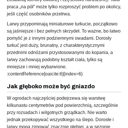
praca „na pół” może tylko rozproszyć problem po okolicy,
jeśli część osobników przetrwa.
Larwy przypominają miniaturowe turkucie, początkowo
są jaśniejsze i bez pełnych skrzydeł. To ważne, bo łatwo
pomylić je z innymi podziemnymi owadami. Dorosły
turkuć jest duży, brunatny, z charakterystycznymi
przednimi odnóżami przystosowanymi do kopania, a
larwy zachowują podobny kształt ciała, tylko są
mniejsze i mniej wybarwione.
:contentReference[oaicite:6]{index=6}
Jak głęboko może być gniazdo
W ogrodach najczęściej podejrzewa się warstwę
kilkunastu centymetrów pod powierzchnią, szczególnie
przy rozsadach i wilgotnych grządkach. Nie warto
jednak przekopywać wszystkiego na ślepo. Dorosłe i
larwy mogą zimować znacznie głębiej, a w sezonie