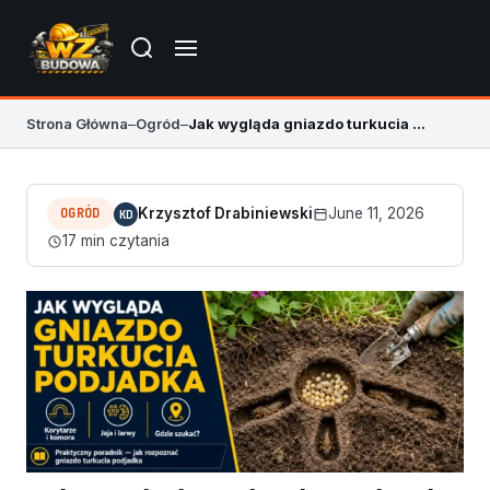
Strona Główna
–
Ogród
–
Jak wygląda gniazdo turkucia podjadka w ziemi
OGRÓD
Krzysztof Drabiniewski
June 11, 2026
KD
17 min czytania