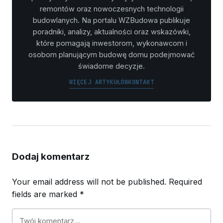
remontów oraz nowoczesnych technologii
budowlanych. Na portalu WZBudowa publikuje
poradniki, analizy, aktualności oraz wskazówki,
które pomagają inwestorom, wykonawcom i
osobom planującym budowę domu podejmować
świadome decyzje.
WIĘCEJ ARTYKUŁÓW
KONTAKT
Dodaj komentarz
Your email address will not be published.
Required
fields are marked
*