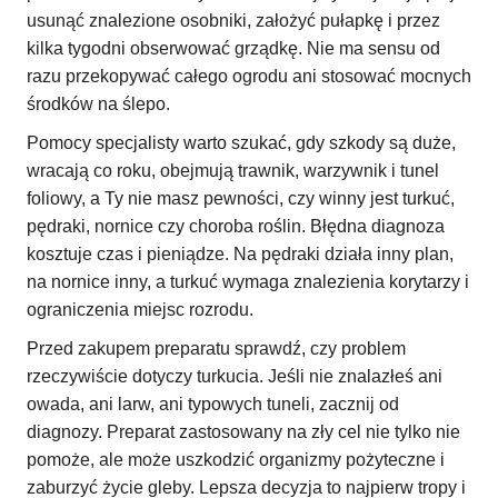
usunąć znalezione osobniki, założyć pułapkę i przez
kilka tygodni obserwować grządkę. Nie ma sensu od
razu przekopywać całego ogrodu ani stosować mocnych
środków na ślepo.
Pomocy specjalisty warto szukać, gdy szkody są duże,
wracają co roku, obejmują trawnik, warzywnik i tunel
foliowy, a Ty nie masz pewności, czy winny jest turkuć,
pędraki, nornice czy choroba roślin. Błędna diagnoza
kosztuje czas i pieniądze. Na pędraki działa inny plan,
na nornice inny, a turkuć wymaga znalezienia korytarzy i
ograniczenia miejsc rozrodu.
Przed zakupem preparatu sprawdź, czy problem
rzeczywiście dotyczy turkucia. Jeśli nie znalazłeś ani
owada, ani larw, ani typowych tuneli, zacznij od
diagnozy. Preparat zastosowany na zły cel nie tylko nie
pomoże, ale może uszkodzić organizmy pożyteczne i
zaburzyć życie gleby. Lepsza decyzja to najpierw tropy i