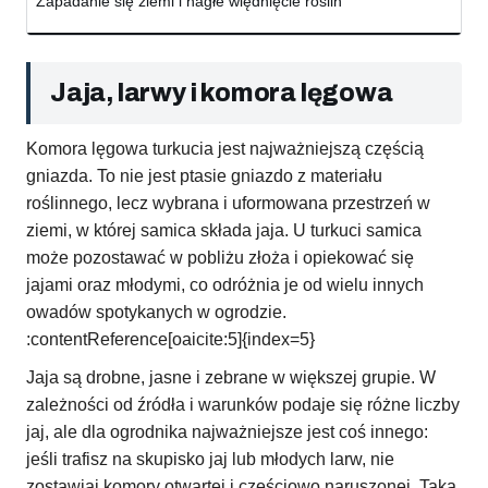
Zapadanie się ziemi i nagłe więdnięcie roślin
Jaja, larwy i komora lęgowa
Komora lęgowa turkucia jest najważniejszą częścią
gniazda. To nie jest ptasie gniazdo z materiału
roślinnego, lecz wybrana i uformowana przestrzeń w
ziemi, w której samica składa jaja. U turkuci samica
może pozostawać w pobliżu złoża i opiekować się
jajami oraz młodymi, co odróżnia je od wielu innych
owadów spotykanych w ogrodzie.
:contentReference[oaicite:5]{index=5}
Jaja są drobne, jasne i zebrane w większej grupie. W
zależności od źródła i warunków podaje się różne liczby
jaj, ale dla ogrodnika najważniejsze jest coś innego:
jeśli trafisz na skupisko jaj lub młodych larw, nie
zostawiaj komory otwartej i częściowo naruszonej. Taka