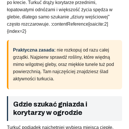
po krecie. Turkuć drąży korytarze przednimi,
łopatowatymi odnóżami i większość życia spędza w
glebie, dlatego samo szukanie „dziury wejściowej”
często rozczarowuje. :contentReference[oaicite:2]
{index=2}
Praktyczna zasada:
nie rozkopuj od razu całej
grządki. Najpierw sprawdź rośliny, które więdną
mimo wilgotnej gleby, oraz miękkie tunele tuż pod
powierzchnią. Tam najczęściej znajdziesz ślad
aktywności turkucia.
Gdzie szukać gniazda i
korytarzy w ogrodzie
Turkuć podjadek najchętniej wybiera miejsca ciepłe,