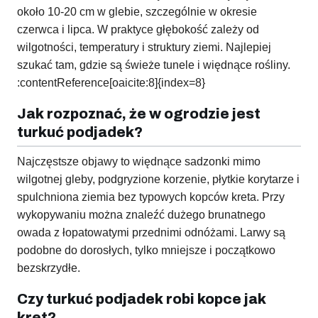
około 10-20 cm w glebie, szczególnie w okresie
czerwca i lipca. W praktyce głębokość zależy od
wilgotności, temperatury i struktury ziemi. Najlepiej
szukać tam, gdzie są świeże tunele i więdnące rośliny.
:contentReference[oaicite:8]{index=8}
Jak rozpoznać, że w ogrodzie jest
turkuć podjadek?
Najczęstsze objawy to więdnące sadzonki mimo
wilgotnej gleby, podgryzione korzenie, płytkie korytarze i
spulchniona ziemia bez typowych kopców kreta. Przy
wykopywaniu można znaleźć dużego brunatnego
owada z łopatowatymi przednimi odnóżami. Larwy są
podobne do dorosłych, tylko mniejsze i początkowo
bezskrzydłe.
Czy turkuć podjadek robi kopce jak
kret?