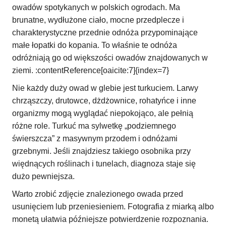
owadów spotykanych w polskich ogrodach. Ma
brunatne, wydłużone ciało, mocne przedplecze i
charakterystyczne przednie odnóża przypominające
małe łopatki do kopania. To właśnie te odnóża
odróżniają go od większości owadów znajdowanych w
ziemi. :contentReference[oaicite:7]{index=7}
Nie każdy duży owad w glebie jest turkuciem. Larwy
chrząszczy, drutowce, dżdżownice, rohatyńce i inne
organizmy mogą wyglądać niepokojąco, ale pełnią
różne role. Turkuć ma sylwetkę „podziemnego
świerszcza” z masywnym przodem i odnóżami
grzebnymi. Jeśli znajdziesz takiego osobnika przy
więdnących roślinach i tunelach, diagnoza staje się
dużo pewniejsza.
Warto zrobić zdjęcie znalezionego owada przed
usunięciem lub przeniesieniem. Fotografia z miarką albo
monetą ułatwia późniejsze potwierdzenie rozpoznania.