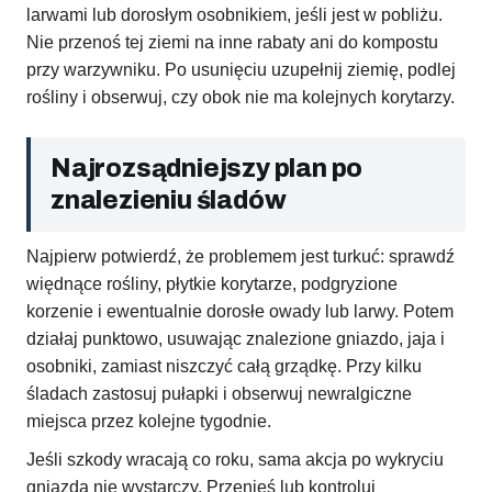
larwami lub dorosłym osobnikiem, jeśli jest w pobliżu.
Nie przenoś tej ziemi na inne rabaty ani do kompostu
przy warzywniku. Po usunięciu uzupełnij ziemię, podlej
rośliny i obserwuj, czy obok nie ma kolejnych korytarzy.
Najrozsądniejszy plan po
znalezieniu śladów
Najpierw potwierdź, że problemem jest turkuć: sprawdź
więdnące rośliny, płytkie korytarze, podgryzione
korzenie i ewentualnie dorosłe owady lub larwy. Potem
działaj punktowo, usuwając znalezione gniazdo, jaja i
osobniki, zamiast niszczyć całą grządkę. Przy kilku
śladach zastosuj pułapki i obserwuj newralgiczne
miejsca przez kolejne tygodnie.
Jeśli szkody wracają co roku, sama akcja po wykryciu
gniazda nie wystarczy. Przenieś lub kontroluj