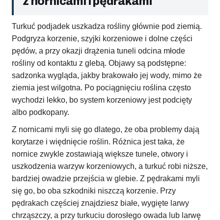
z nornicami i pędrakami
Turkuć podjadek uszkadza rośliny głównie pod ziemią.
Podgryza korzenie, szyjki korzeniowe i dolne części
pędów, a przy okazji drążenia tuneli odcina młode
rośliny od kontaktu z glebą. Objawy są podstępne:
sadzonka wygląda, jakby brakowało jej wody, mimo że
ziemia jest wilgotna. Po pociągnięciu roślina często
wychodzi lekko, bo system korzeniowy jest podcięty
albo podkopany.
Z nornicami myli się go dlatego, że oba problemy dają
korytarze i więdnięcie roślin. Różnica jest taka, że
nornice zwykle zostawiają większe tunele, otwory i
uszkodzenia warzyw korzeniowych, a turkuć robi niższe,
bardziej owadzie przejścia w glebie. Z pędrakami myli
się go, bo oba szkodniki niszczą korzenie. Przy
pędrakach częściej znajdziesz białe, wygięte larwy
chrząszczy, a przy turkuciu dorosłego owada lub larwę