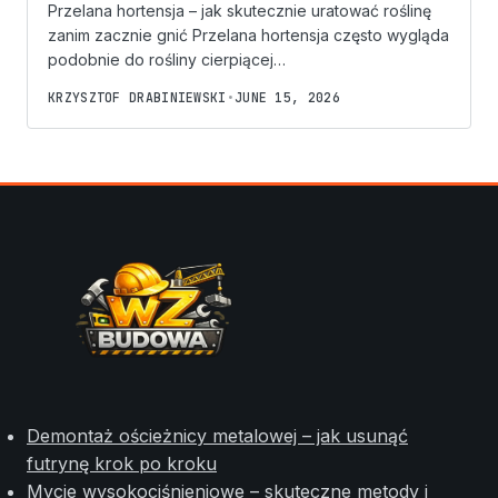
Przelana hortensja – jak skutecznie uratować roślinę
zanim zacznie gnić Przelana hortensja często wygląda
podobnie do rośliny cierpiącej…
KRZYSZTOF DRABINIEWSKI
•
JUNE 15, 2026
Demontaż ościeżnicy metalowej – jak usunąć
futrynę krok po kroku
Mycie wysokociśnieniowe – skuteczne metody i