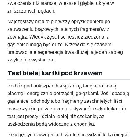
zwalczenia niż starsze, większe i głębiej ukryte w
zniszczonych pędach.
Najczęstszy błąd to pierwszy oprysk dopiero po
zauważeniu brązowych, suchych fragmentów z
zewnątrz. Wtedy część liści jest już zjedzona, a
gąsienice mogą być duże. Krzew da się czasem
uratować, ale regeneracja trwa dłużej, a jeden zabieg
zwykle nie wystarcza.
Test białej kartki pod krzewem
Podłóż pod bukszpan białą kartkę, tacę albo jasną
płachtę i energicznie potrząśnij gałązkami. Jeśli spadają
gąsienice, odchody albo fragmenty zaschniętych liści,
masz szybkie potwierdzenie aktywności szkodnika. Ten
test jest prosty i działa lepiej niż czekanie, aż
uszkodzenia będą widoczne z chodnika.
Przy gęstych żywopłotach warto sprawdzać kilka miejsc,