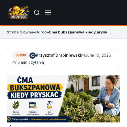
Strona Główna
–
Ogród
–
Ćma bukszpanowa kiedy pryskać – termin, który ratuje krzewy
OGRÓD
Krzysztof Drabiniewski
June 10, 2026
KD
15 min czytania