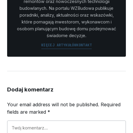
remontów oraz nowoczesnych technologii
budowlanych. Na portalu WZBudowa publikuje
poradniki, analizy, aktualności oraz wskazówki,
które pomagają inwestorom, wykonawcom i
osobom planującym budowę domu podejmować
świadome decyzje.
WIĘCEJ ARTYKUŁÓW
KONTAKT
Dodaj komentarz
Your email address will not be published.
Required
fields are marked
*