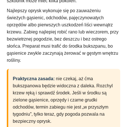
szkodnik może mieć kilka pokoleń.
Najlepszy oprysk wykonuje się po zauważeniu
świeżych gąsienic, odchodów, pajęczynowatych
oprzędów albo pierwszych uszkodzeń liści wewnątrz
krzewu. Zabieg najlepiej robić rano lub wieczorem, przy
bezwietrznej pogodzie, bez deszczu i bez ostrego
słońca. Preparat musi trafić do środka bukszpanu, bo
gąsienice zwykle zaczynają żerować w gęstym wnętrzu
rośliny.
Praktyczna zasada:
nie czekaj, aż ćma
bukszpanowa będzie widoczna z daleka. Rozchyl
krzew ręką i sprawdź środek. Jeśli w środku są
zielone gąsienice, oprzędy i czarne grudki
odchodów, termin zabiegu nie jest „w przyszłym
tygodniu”, tylko teraz, gdy pogoda pozwala na
bezpieczny oprysk.