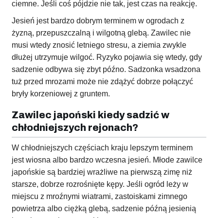
ciemne. Jeśli coś pójdzie nie tak, jest czas na reakcję.
Jesień jest bardzo dobrym terminem w ogrodach z
żyzną, przepuszczalną i wilgotną glebą. Zawilec nie
musi wtedy znosić letniego stresu, a ziemia zwykle
dłużej utrzymuje wilgoć. Ryzyko pojawia się wtedy, gdy
sadzenie odbywa się zbyt późno. Sadzonka wsadzona
tuż przed mrozami może nie zdążyć dobrze połączyć
bryły korzeniowej z gruntem.
Zawilec japoński kiedy sadzić w
chłodniejszych rejonach?
W chłodniejszych częściach kraju lepszym terminem
jest wiosna albo bardzo wczesna jesień. Młode zawilce
japońskie są bardziej wrażliwe na pierwszą zimę niż
starsze, dobrze rozrośnięte kępy. Jeśli ogród leży w
miejscu z mroźnymi wiatrami, zastoiskami zimnego
powietrza albo ciężką glebą, sadzenie późną jesienią