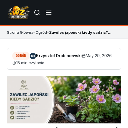
Strona Główna
–
Ogród
–
Zawilec japoński kiedy sadzić? Terminy i zasady
OGRÓD
Krzysztof Drabiniewski
May 29, 2026
KD
15 min czytania