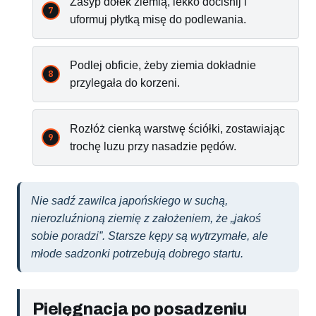
Zasyp dołek ziemią, lekko dociśnij i
uformuj płytką misę do podlewania.
Podlej obficie, żeby ziemia dokładnie
przylegała do korzeni.
Rozłóż cienką warstwę ściółki, zostawiając
trochę luzu przy nasadzie pędów.
Nie sadź zawilca japońskiego w suchą,
nierozluźnioną ziemię z założeniem, że „jakoś
sobie poradzi”. Starsze kępy są wytrzymałe, ale
młode sadzonki potrzebują dobrego startu.
Pielęgnacja po posadzeniu