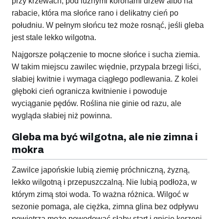
przy krzewach, pod luźnymi koronami drzew albo na
rabacie, która ma słońce rano i delikatny cień po
południu. W pełnym słońcu też może rosnąć, jeśli gleba
jest stale lekko wilgotna.
Najgorsze połączenie to mocne słońce i sucha ziemia.
W takim miejscu zawilec więdnie, przypala brzegi liści,
słabiej kwitnie i wymaga ciągłego podlewania. Z kolei
głęboki cień ogranicza kwitnienie i powoduje
wyciąganie pędów. Roślina nie ginie od razu, ale
wygląda słabiej niż powinna.
Gleba ma być wilgotna, ale nie zimna i
mokra
Zawilce japońskie lubią ziemię próchniczną, żyzną,
lekko wilgotną i przepuszczalną. Nie lubią podłoża, w
którym zimą stoi woda. To ważna różnica. Wilgoć w
sezonie pomaga, ale ciężka, zimna glina bez odpływu
powietrza może powodować słaby start i gnicie korzeni.