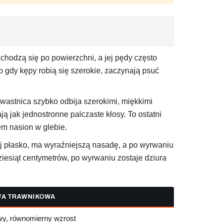
zchodzą się po powierzchni, a jej pędy często
o gdy kępy robią się szerokie, zaczynają psuć
hwastnica szybko odbija szerokimi, miękkimi
ją jak jednostronne palczaste kłosy. To ostatni
em nasion w glebie.
ej płasko, ma wyraźniejszą nasadę, a po wyrwaniu
ziesiąt centymetrów, po wyrwaniu zostaje dziura
WA TRAWNIKOWA
wy, równomierny wzrost