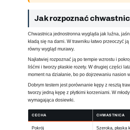
Jak rozpoznać chwastnicę
Chwastnica jednostronna wygląda jak luźna, jaśnie
kładą się na darni. W trawniku łatwo przeoczyć j
równy wygląd murawy.
Najłatwiej rozpoznać ją po tempie wzrostu i pokr
liśćmi i tworzy płaskie rozety. W drugiej części l
moment na działanie, bo po dojrzewaniu nasion wa
Dobrym testem jest porównanie kępy z resztą tra
tworzy jedną kępę z płytkimi korzeniami. W młody
wymagająca dosiewki.
CECHA
CHWASTNICA
Pokrój
Szeroka, płaska 