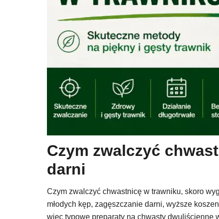
Czym zwalczyć chwastn
darni
Czym zwalczyć chwastnicę w trawniku, skoro wygl
młodych kęp, zagęszczanie darni, wyższe koszeni
więc typowe preparaty na chwasty dwuliścienne w