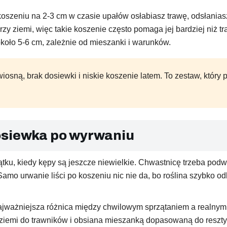
koszeniu na 2-3 cm w czasie upałów osłabiasz trawę, odsłanias
zy ziemi, więc takie koszenie często pomaga jej bardziej niż t
koło 5-6 cm, zależnie od mieszanki i warunków.
osną, brak dosiewki i niskie koszenie latem. To zestaw, który p
osiewka po wyrwaniu
ątku, kiedy kępy są jeszcze niewielkie. Chwastnicę trzeba p
mo urwanie liści po koszeniu nic nie da, bo roślina szybko od
najważniejsza różnica między chwilowym sprzątaniem a realnym
ziemi do trawników i obsiana mieszanką dopasowaną do reszty