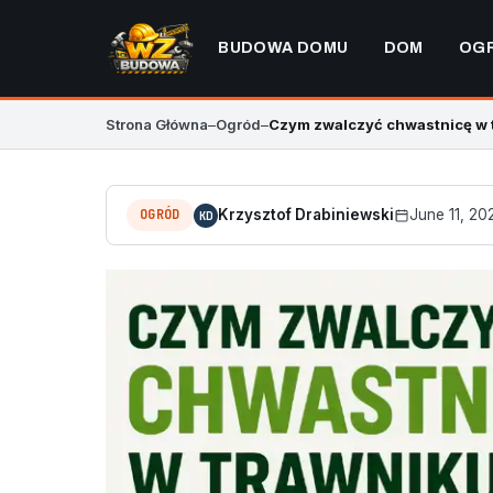
BUDOWA DOMU
DOM
OG
Strona Główna
–
Ogród
–
Czym zwalczyć chwastnicę w 
OGRÓD
Krzysztof Drabiniewski
June 11, 20
KD