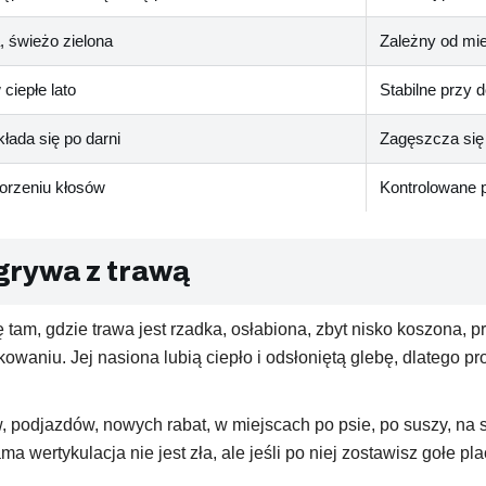
, świeżo zielona
Zależny od mie
ciepłe lato
Stabilne przy d
kłada się po darni
Zagęszcza się
orzeniu kłosów
Kontrolowane p
grywa z trawą
ę tam, gdzie trawa jest rzadka, osłabiona, zbyt nisko koszona, 
kowaniu. Jej nasiona lubią ciepło i odsłoniętą glebę, dlatego 
, podjazdów, nowych rabat, w miejscach po psie, po suszy, na 
 wertykulacja nie jest zła, ale jeśli po niej zostawisz gołe pla