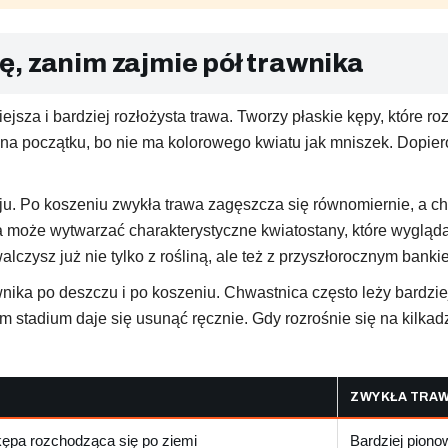
, zanim zajmie pół trawnika
jsza i bardziej rozłożysta trawa. Tworzy płaskie kępy, które ro
ą na początku, bo nie ma kolorowego kwiatu jak mniszek. Dopier
oju. Po koszeniu zwykła trawa zagęszcza się równomiernie, a c
ata może wytwarzać charakterystyczne kwiatostany, które wygląda
lczysz już nie tylko z rośliną, ale też z przyszłorocznym banki
wnika po deszczu i po koszeniu. Chwastnica często leży bardzi
m stadium daje się usunąć ręcznie. Gdy rozrośnie się na kilkad
ZWYKŁA TRA
kępa rozchodząca się po ziemi
Bardziej piono