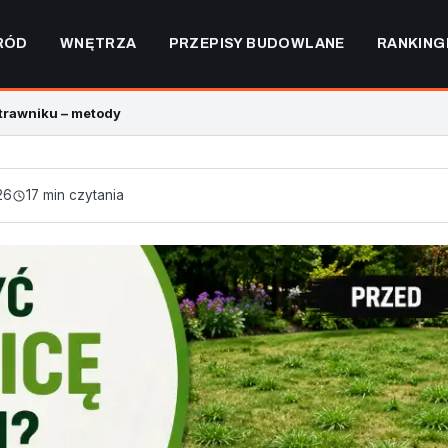
RÓD
WNĘTRZA
PRZEPISY BUDOWLANE
RANKING
trawniku – metody
26
17 min czytania