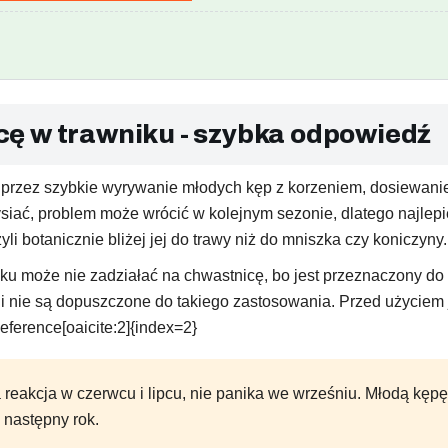
ę w trawniku - szybka odpowiedź
 przez szybkie wyrywanie młodych kęp z korzeniem, dosiewanie
wysiać, problem może wrócić w kolejnym sezonie, dlatego najlepi
yli botanicznie bliżej jej do trawy niż do mniszka czy koniczyny.
u może nie zadziałać na chwastnicę, bo jest przeznaczony do 
li nie są dopuszczone do takiego zastosowania. Przed użyciem j
eference[oaicite:2]{index=2}
reakcja w czerwcu i lipcu, nie panika we wrześniu. Młodą kępę 
 następny rok.