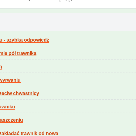
u - szybka odpowiedź
mie pół trawnika
ą
 wyrwaniu
rzeciw chwastnicy
rawniku
waszczeniu
y zakładać trawnik od nowa