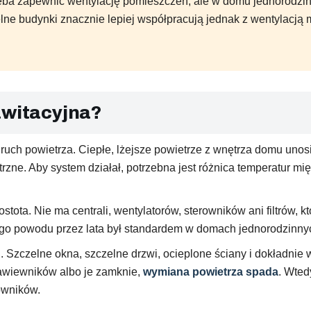
zeba zapewnić wentylację pomieszczeń, ale w domu jednorodzin
e budynki znacznie lepiej współpracują jednak z wentylacją 
awitacyjna?
ruch powietrza. Ciepłe, lżejsze powietrze z wnętrza domu unosi
zne. Aby system działał, potrzebna jest różnica temperatur 
ostota. Nie ma centrali, wentylatorów, sterowników ani filtrów, 
 tego powodu przez lata był standardem w domach jednorodzinny
Szczelne okna, szczelne drzwi, ocieplone ściany i dokładnie
nawiewników albo je zamknie,
wymiana powietrza spada
. Wted
owników.