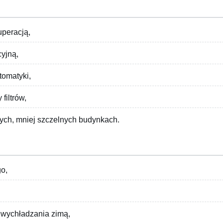
uperacją,
cyjną,
tomatyki,
filtrów,
zych, mniej szczelnych budynkach.
o,
 wychładzania zimą,