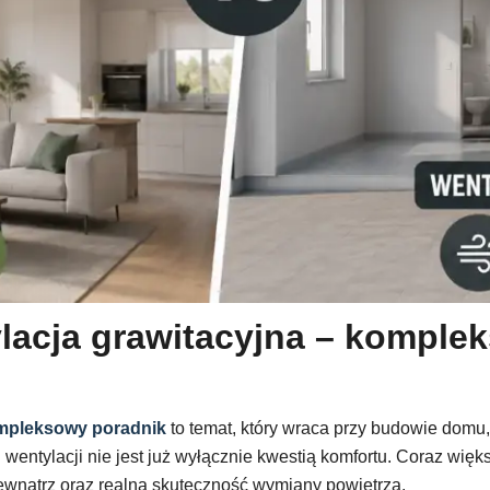
lacja grawitacyjna – komple
ompleksowy poradnik
to temat, który wraca przy budowie domu
entylacji nie jest już wyłącznie kwestią komfortu. Coraz wię
 zewnątrz oraz realna skuteczność wymiany powietrza.