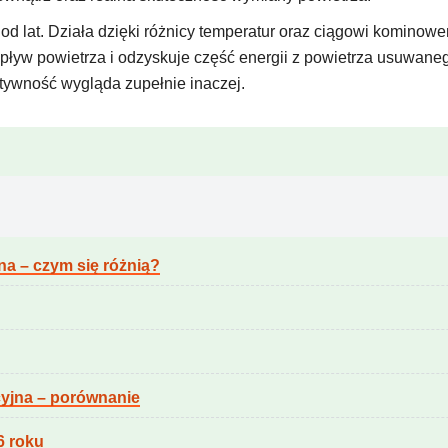
a od lat. Działa dzięki różnicy temperatur oraz ciągowi kominow
pływ powietrza i odzyskuje część energii z powietrza usuwane
tywność wygląda zupełnie inaczej.
na – czym się różnią?
cyjna – porównanie
6 roku