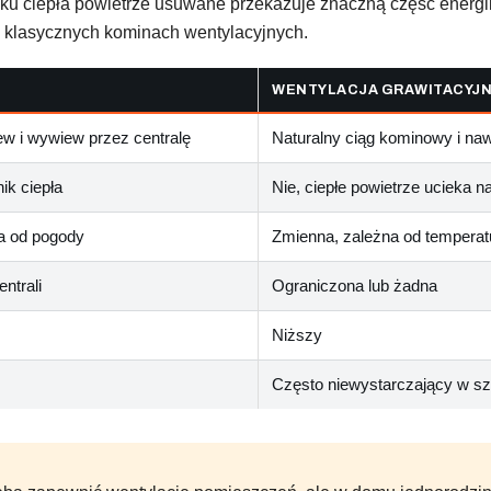
niku ciepła powietrze usuwane przekazuje znaczną część energ
rzy klasycznych kominach wentylacyjnych.
WENTYLACJA GRAWITACYJ
w i wywiew przez centralę
Naturalny ciąg kominowy i naw
ik ciepła
Nie, ciepłe powietrze ucieka n
a od pogody
Zmienna, zależna od temperatu
entrali
Ograniczona lub żadna
Niższy
Często niewystarczający w s