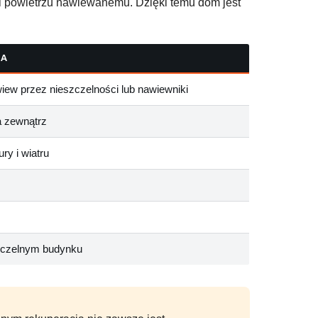
ii powietrzu nawiewanemu. Dzięki temu dom jest
NA
iew przez nieszczelności lub nawiewniki
a zewnątrz
ry i wiatru
zczelnym budynku