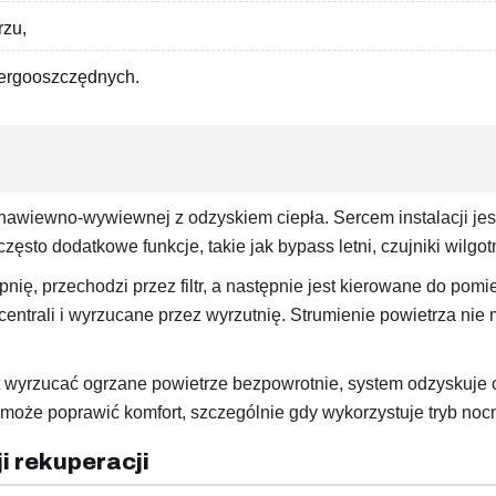
rzu,
nergooszczędnych.
awiewno-wywiewnej z odzyskiem ciepła. Sercem instalacji jest 
 często dodatkowe funkcje, takie jak bypass letni, czujniki wilgo
rpnię, przechodzi przez filtr, a następnie jest kierowane do pom
 centrali i wyrzucane przez wyrzutnię. Strumienie powietrza ni
 wyrzucać ogrzane powietrze bezpowrotnie, system odzyskuje cz
e może poprawić komfort, szczególnie gdy wykorzystuje tryb noc
i rekuperacji