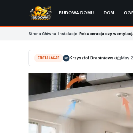
BUDOWA DOMU
DOM
OG
Strona Główna
–
Instalacje
–
Rekuperacja czy wentylacja
INSTALACJE
Krzysztof Drabiniewski
May 2
KD