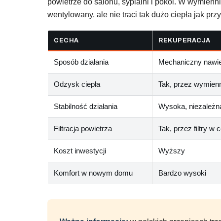
powietrze do salonu, sypialni i pokoi. W wymien
wentylowany, ale nie traci tak dużo ciepła jak p
CECHA
REKUPERACJA
Sposób działania
Mechaniczny nawie
Odzysk ciepła
Tak, przez wymienn
Stabilność działania
Wysoka, niezależn
Filtracja powietrza
Tak, przez filtry w c
Koszt inwestycji
Wyższy
Komfort w nowym domu
Bardzo wysoki