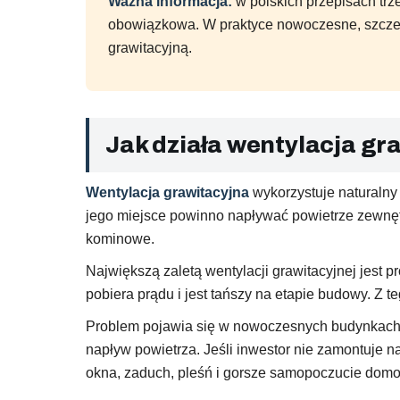
Ważna informacja:
w polskich przepisach tr
obowiązkowa. W praktyce nowoczesne, szczeln
grawitacyjną.
Jak działa wentylacja gr
Wentylacja grawitacyjna
wykorzystuje naturalny 
jego miejsce powinno napływać powietrze zewnętr
kominowe.
Największą zaletą wentylacji grawitacyjnej jest pr
pobiera prądu i jest tańszy na etapie budowy. Z
Problem pojawia się w nowoczesnych budynkach. 
napływ powietrza. Jeśli inwestor nie zamontuje 
okna, zaduch, pleśń i gorsze samopoczucie dom