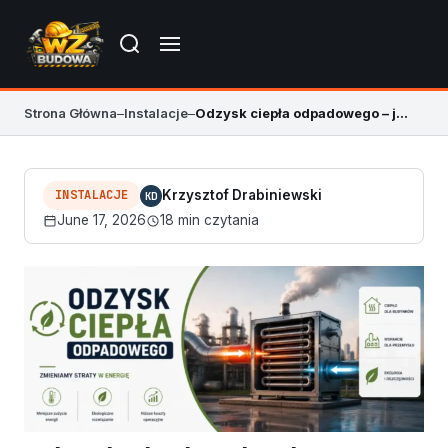
Strona Główna
–
Instalacje
–
Odzysk ciepła odpadowego – jak obniżyć koszty energii skutecznie
INSTALACJE
Krzysztof Drabiniewski
KD
June 17, 2026
18 min czytania