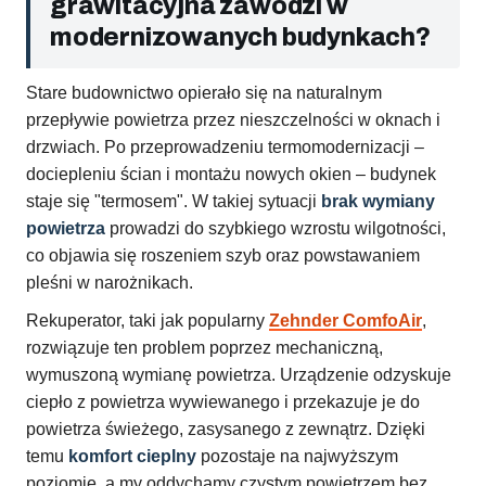
grawitacyjna zawodzi w
modernizowanych budynkach?
Stare budownictwo opierało się na naturalnym
przepływie powietrza przez nieszczelności w oknach i
drzwiach. Po przeprowadzeniu termomodernizacji –
dociepleniu ścian i montażu nowych okien – budynek
staje się "termosem". W takiej sytuacji
brak wymiany
powietrza
prowadzi do szybkiego wzrostu wilgotności,
co objawia się roszeniem szyb oraz powstawaniem
pleśni w narożnikach.
Rekuperator, taki jak popularny
Zehnder ComfoAir
,
rozwiązuje ten problem poprzez mechaniczną,
wymuszoną wymianę powietrza. Urządzenie odzyskuje
ciepło z powietrza wywiewanego i przekazuje je do
powietrza świeżego, zasysanego z zewnątrz. Dzięki
temu
komfort cieplny
pozostaje na najwyższym
poziomie, a my oddychamy czystym powietrzem bez