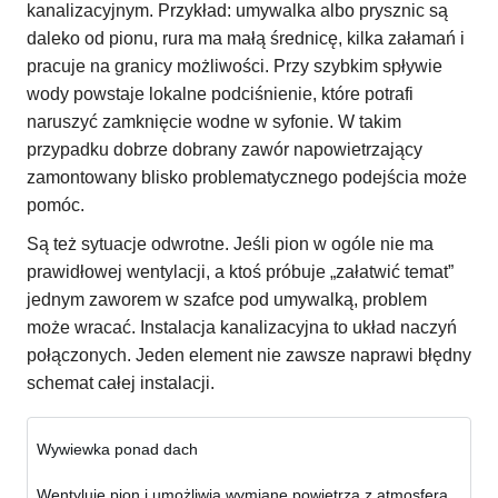
kanalizacyjnym. Przykład: umywalka albo prysznic są
daleko od pionu, rura ma małą średnicę, kilka załamań i
pracuje na granicy możliwości. Przy szybkim spływie
wody powstaje lokalne podciśnienie, które potrafi
naruszyć zamknięcie wodne w syfonie. W takim
przypadku dobrze dobrany zawór napowietrzający
zamontowany blisko problematycznego podejścia może
pomóc.
Są też sytuacje odwrotne. Jeśli pion w ogóle nie ma
prawidłowej wentylacji, a ktoś próbuje „załatwić temat”
jednym zaworem w szafce pod umywalką, problem
może wracać. Instalacja kanalizacyjna to układ naczyń
połączonych. Jeden element nie zawsze naprawi błędny
schemat całej instalacji.
Wywiewka ponad dach
Wentyluje pion i umożliwia wymianę powietrza z atmosferą.