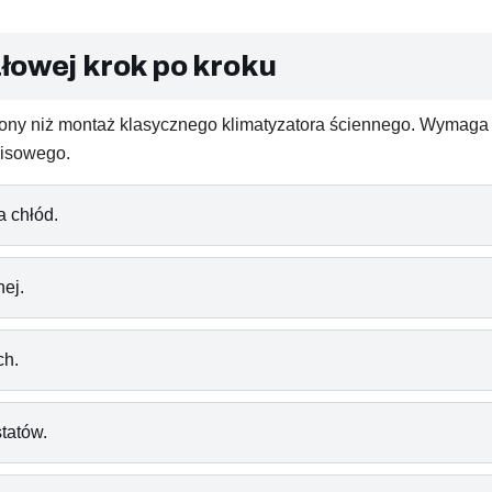
łowej krok po kroku
ożony niż montaż klasycznego klimatyzatora ściennego. Wymaga 
wisowego.
a chłód.
nej.
ch.
tatów.