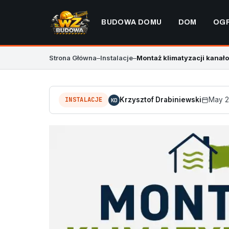
BUDOWA DOMU
DOM
OG
Strona Główna
–
Instalacje
–
Montaż klimatyzacji kanało
INSTALACJE
Krzysztof Drabiniewski
May 2
KD