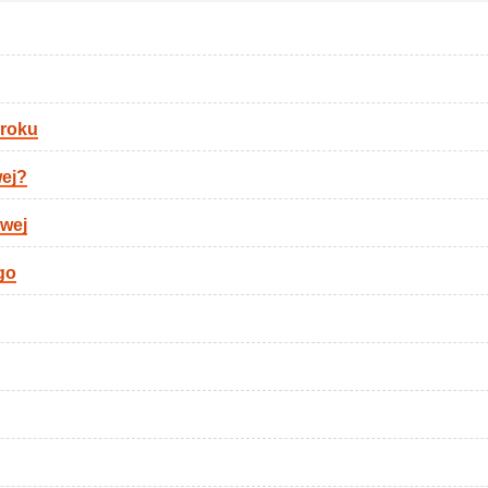
kroku
wej?
owej
go