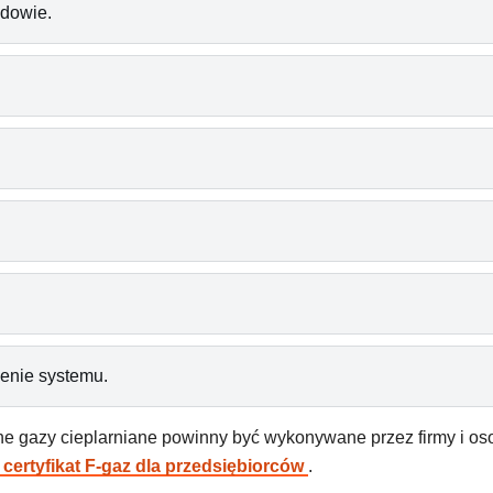
udowie.
ienie systemu.
e gazy cieplarniane powinny być wykonywane przez firmy i oso
 certyfikat F-gaz dla przedsiębiorców
.