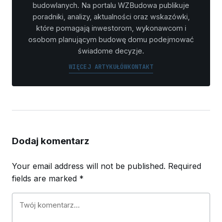
budowlanych. Na portalu WZBudowa publikuje
poradniki, analizy, aktualności oraz wskazówki,
które pomagają inwestorom, wykonawcom i
osobom planującym budowę domu podejmować
świadome decyzje.
WIĘCEJ ARTYKUŁÓW
KONTAKT
Dodaj komentarz
Your email address will not be published.
Required
fields are marked
*