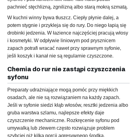
pachnieć stęchlizną, zgnilizną albo starą mokrą szmatą.
W kuchni winny bywa tłuszcz. Ciepły płynie dalej, a
potem stygnie i przykleja się do rury. Do niego łapią się
drobinki jedzenia. W łazience najczęściej pracują włosy
i kosmetyki. W odpływie liniowym pod prysznicem
zapach potrafi wracać nawet przy sprawnym syfonie,
jeśli koszyk i kanał nie są regularnie czyszczone.
Chemia do rur nie zastąpi czyszczenia
syfonu
Preparaty udrażniające mogą pomóc przy miękkich
osadach, ale nie są rozwiązaniem na każdy zapach.
Jeśli w syfonie siedzi kłąb włosów, resztki jedzenia albo
gruba warstwa szlamu, najlepsze efekty daje
czyszczenie mechaniczne. Rozkręcenie syfonu pod
umywalką lub zlewem często rozwiązuje problem
szybciej niż kilka porcji agresywnego środka.