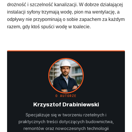
drożność i szczelność kanalizacji. W dobrze działającej
instalacji syfony trzymają wodę, pion ma wentylację, a
odpływy nie przypominają o sobie zapachem za każdym
razem, gdy ktoś spuści wodę w toalecie.
O AUTORZE
Krzysztof Drabiniewski
Specjalizuje się w tworzeniu rzetelnych i
praktycznych treści dotyczących budownictwa,
remontów oraz nowoczesnych technologii