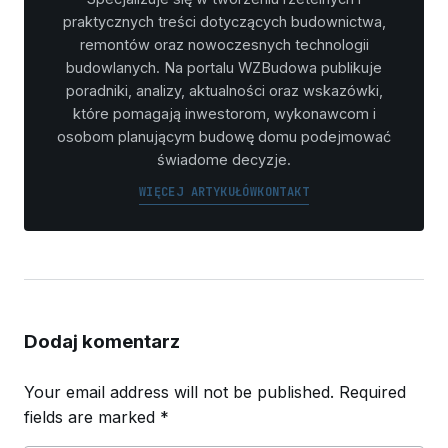
praktycznych treści dotyczących budownictwa,
remontów oraz nowoczesnych technologii
budowlanych. Na portalu WZBudowa publikuje
poradniki, analizy, aktualności oraz wskazówki,
które pomagają inwestorom, wykonawcom i
osobom planującym budowę domu podejmować
świadome decyzje.
WIĘCEJ ARTYKUŁÓW
KONTAKT
Dodaj komentarz
Your email address will not be published.
Required
fields are marked
*