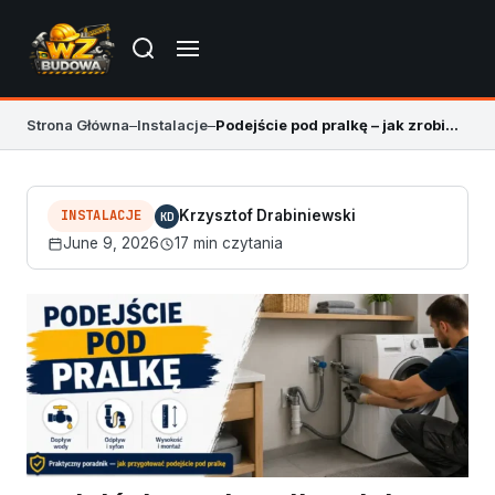
Strona Główna
–
Instalacje
–
Podejście pod pralkę – jak zrobić odpływ, zawór i gniazdo
INSTALACJE
Krzysztof Drabiniewski
KD
June 9, 2026
17 min czytania