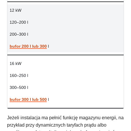
12 kW
120–200 l
200–300 l
bufor 200 l lub 300
l
16 kW
160–250 l
300–500 l
bufor 300 l lub 500
l
Jeżeli instalacja ma pełnić funkcję magazynu energii, na
przykład przy dynamicznych taryfach prądu albo