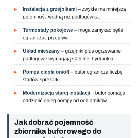
Instalacja z grzejnikami
– zwykle ma mniejszą
pojemność wodną niż podłogówka.
Termostaty pokojowe
– mogą zamykać pętle i
ograniczać przepływ.
Układ mieszany
– grzejniki plus ogrzewanie
podłogowe wymagają stabilnej hydrauliki.
Pompa ciepła on/off
– bufor ogranicza liczbę
startów sprężarki.
Modernizacja starej instalacji
– bufor pomaga
oddzielić obieg pompy od odbiorników.
Jak dobrać pojemność
zbiornika buforowego do