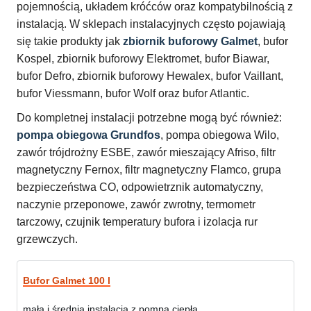
pojemnością, układem króćców oraz kompatybilnością z
instalacją. W sklepach instalacyjnych często pojawiają
się takie produkty jak
zbiornik buforowy Galmet
, bufor
Kospel, zbiornik buforowy Elektromet, bufor Biawar,
bufor Defro, zbiornik buforowy Hewalex, bufor Vaillant,
bufor Viessmann, bufor Wolf oraz bufor Atlantic.
Do kompletnej instalacji potrzebne mogą być również:
pompa obiegowa Grundfos
, pompa obiegowa Wilo,
zawór trójdrożny ESBE, zawór mieszający Afriso, filtr
magnetyczny Fernox, filtr magnetyczny Flamco, grupa
bezpieczeństwa CO, odpowietrznik automatyczny,
naczynie przeponowe, zawór zwrotny, termometr
tarczowy, czujnik temperatury bufora i izolacja rur
grzewczych.
Bufor Galmet 100 l
mała i średnia instalacja z pompą ciepła