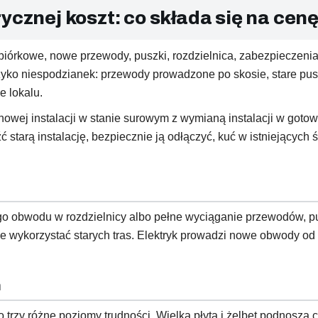
ycznej koszt: co składa się na cen
biórkowe, nowe przewody, puszki, rozdzielnica, zabezpieczenia,
ko niespodzianek: przewody prowadzone po skosie, stare puszk
e lokalu.
owej instalacji w stanie surowym z wymianą instalacji w goto
 starą instalację, bezpiecznie ją odłączyć, kuć w istniejących
o obwodu w rozdzielnicy albo pełne wyciąganie przewodów, pu
nie wykorzystać starych tras. Elektryk prowadzi nowe obwody od
n
trzy różne poziomy trudności. Wielka płyta i żelbet podnoszą ce