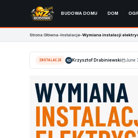
BUDOWA DOMU
DOM
OG
Strona Główna
–
Instalacje
–
Wymiana instalacji elektry
INSTALACJE
Krzysztof Drabiniewski
June 
KD