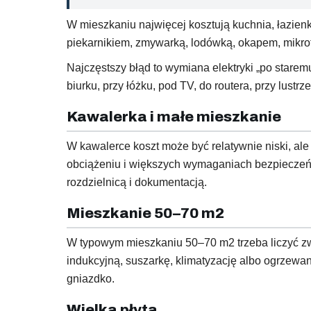
W mieszkaniu najwięcej kosztują kuchnia, łazienka
piekarnikiem, zmywarką, lodówką, okapem, mikro
Najczęstszy błąd to wymiana elektryki „po staremu
biurku, przy łóżku, pod TV, do routera, przy lustr
Kawalerka i małe mieszkanie
W kawalerce koszt może być relatywnie niski, ale
obciążeniu i większych wymaganiach bezpieczeńst
rozdzielnicą i dokumentacją.
Mieszkanie 50–70 m2
W typowym mieszkaniu 50–70 m2 trzeba liczyć zwyk
indukcyjną, suszarkę, klimatyzację albo ogrzewani
gniazdko.
Wielka płyta