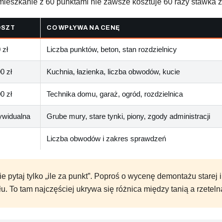
 mieszkanie z 60 punktami nie zawsze kosztuje 60 razy stawka z
OSZT
CO WPŁYWA NA CENĘ
 zł
Liczba punktów, beton, stan rozdzielnicy
0 zł
Kuchnia, łazienka, liczba obwodów, kucie
0 zł
Technika domu, garaż, ogród, rozdzielnica
ywidualna
Grube mury, stare tynki, piony, zgody administracji
Liczba obwodów i zakres sprawdzeń
e pytaj tylko „ile za punkt”. Poproś o wycenę demontażu starej i
. To tam najczęściej ukrywa się różnica między tanią a rzetelną