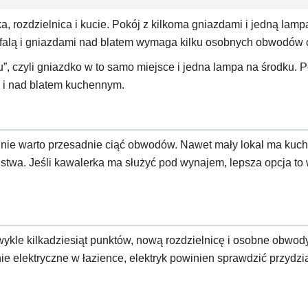
, rozdzielnica i kucie. Pokój z kilkoma gniazdami i jedną lampą 
falą i gniazdami nad blatem wymaga kilku osobnych obwodów 
”, czyli gniazdko w to samo miejsce i jedna lampa na środku. P
ze i nad blatem kuchennym.
 nie warto przesadnie ciąć obwodów. Nawet mały lokal ma kuchn
wa. Jeśli kawalerka ma służyć pod wynajem, lepsza opcja to wy
le kilkadziesiąt punktów, nową rozdzielnicę i osobne obwody d
e elektryczne w łazience, elektryk powinien sprawdzić przydział