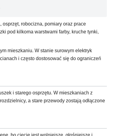
ę
 osprzęt, robocizna, pomiary oraz prace
i pod kilkoma warstwami farby, kruche tynki,
wym mieszkaniu. W stanie surowym elektryk
 ścianach i często dostosować się do ograniczeń
szek i starego osprzętu. W mieszkaniach z
 rozdzielnicy, a stare przewody zostają odłączone
nę, bo cięcie jest wolniejsze, głośniejsze i