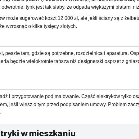
odwrotnie: tynk jest tak słaby, że odpada większymi płatami n
w może sugerować koszt 12 000 zł, ale jeśli ściany są z żelb
 wzrosnąć o kilka tysięcy złotych.
 peszle tam, gdzie są potrzebne, rozdzielnica i aparatura. Ospr
eria będzie wielokrotnie tańsza niż designerski osprzęt z gni
adź i przygotowanie pod malowanie. Część elektryków tylko os
blem, jeśli wiesz o tym przed podpisaniem umowy. Problem zacz
.
ktryki w mieszkaniu