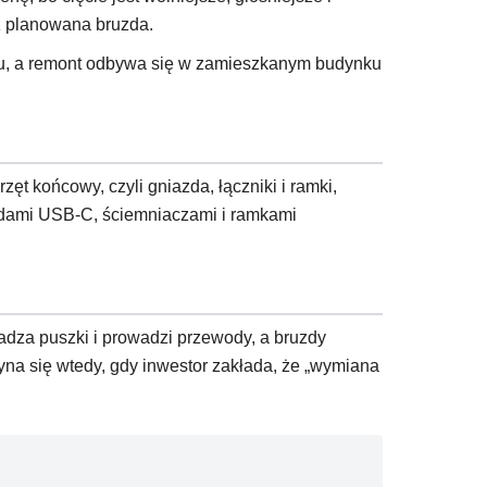
iż planowana bruzda.
etu, a remont odbywa się w zamieszkanym budynku
zęt końcowy, czyli gniazda, łączniki i ramki,
azdami USB-C, ściemniaczami i ramkami
adza puszki i prowadzi przewody, a bruzdy
yna się wtedy, gdy inwestor zakłada, że „wymiana