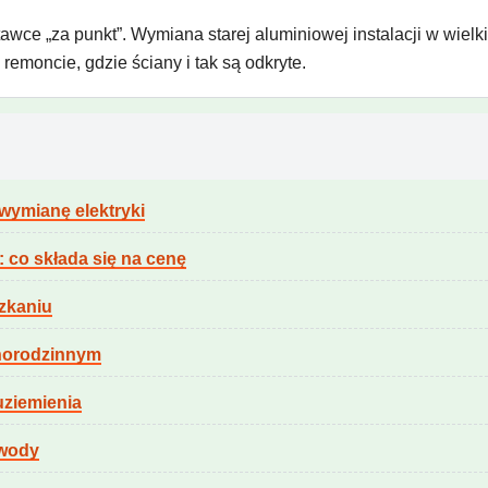
awce „za punkt”. Wymiana starej aluminiowej instalacji w wielki
moncie, gdzie ściany i tak są odkryte.
wymianę elektryki
: co składa się na cenę
szkaniu
dnorodzinnym
uziemienia
bwody