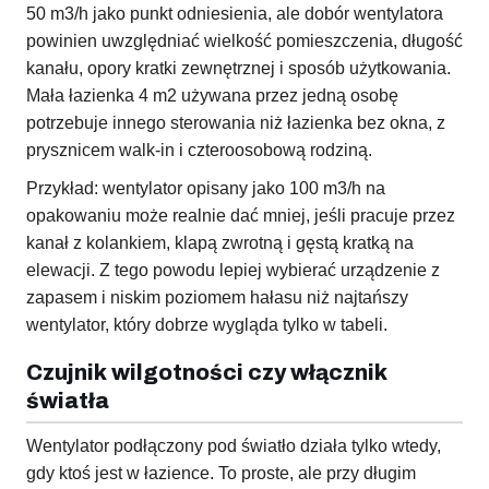
50 m3/h jako punkt odniesienia, ale dobór wentylatora
powinien uwzględniać wielkość pomieszczenia, długość
kanału, opory kratki zewnętrznej i sposób użytkowania.
Mała łazienka 4 m2 używana przez jedną osobę
potrzebuje innego sterowania niż łazienka bez okna, z
prysznicem walk-in i czteroosobową rodziną.
Przykład: wentylator opisany jako 100 m3/h na
opakowaniu może realnie dać mniej, jeśli pracuje przez
kanał z kolankiem, klapą zwrotną i gęstą kratką na
elewacji. Z tego powodu lepiej wybierać urządzenie z
zapasem i niskim poziomem hałasu niż najtańszy
wentylator, który dobrze wygląda tylko w tabeli.
Czujnik wilgotności czy włącznik
światła
Wentylator podłączony pod światło działa tylko wtedy,
gdy ktoś jest w łazience. To proste, ale przy długim