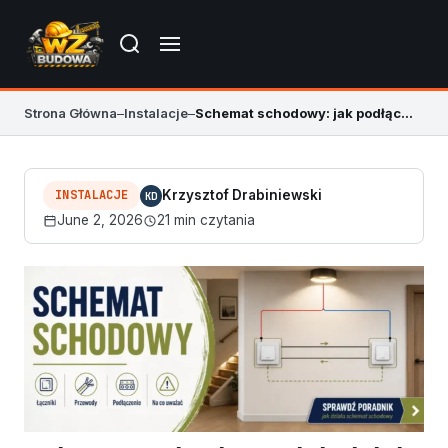
Strona Główna
–
Instalacje
–
Schemat schodowy: jak podłączyć światło z 2 miejsc
INSTALACJE
Krzysztof Drabiniewski
KD
June 2, 2026
21 min czytania