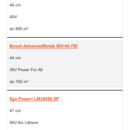
46 cm
40V
do 800 m²
Bosch AdvancedRotak 36V-44-750
44 cm
36V Power For All
do 750 m²
Ego Power+ LM1903E-SP
47 cm
56V Arc Lithium