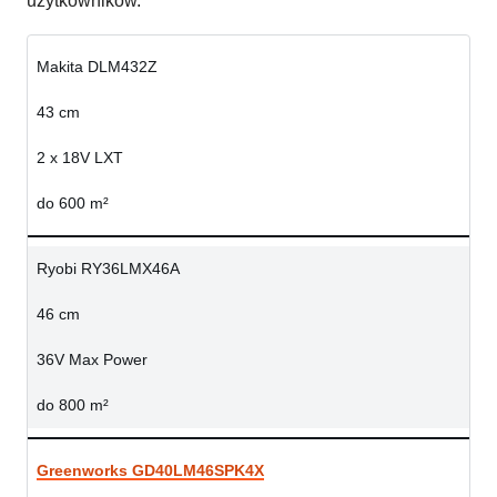
użytkowników.
Makita DLM432Z
43 cm
2 x 18V LXT
do 600 m²
Ryobi RY36LMX46A
46 cm
36V Max Power
do 800 m²
Greenworks GD40LM46SPK4X