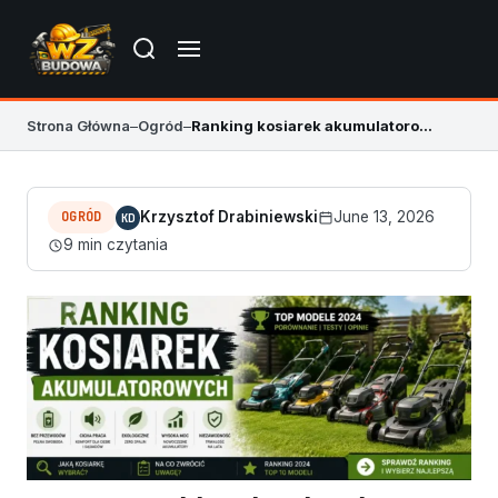
Strona Główna
–
Ogród
–
Ranking kosiarek akumulatorowych 2026 – mocne TOP modele
OGRÓD
Krzysztof Drabiniewski
June 13, 2026
KD
9 min czytania