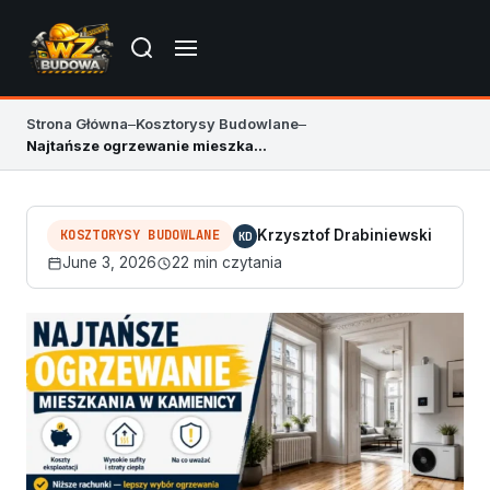
Strona Główna
–
Kosztorysy Budowlane
–
Najtańsze ogrzewanie mieszkania w kamienicy: poradnik
KOSZTORYSY BUDOWLANE
Krzysztof Drabiniewski
KD
June 3, 2026
22 min czytania