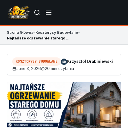
Strona Główna
–
Kosztorysy Budowlane
–
Najtańsze ogrzewanie starego domu: co wybrać
KOSZTORYSY BUDOWLANE
Krzysztof Drabiniewski
KD
June 3, 2026
20 min czytania