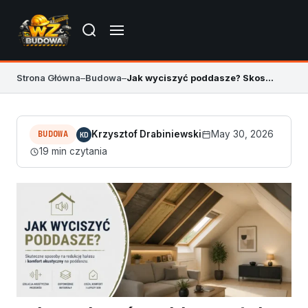
Strona Główna
–
Budowa
–
Jak wyciszyć poddasze? Skosy, dach i strop
BUDOWA
Krzysztof Drabiniewski
May 30, 2026
KD
19 min czytania