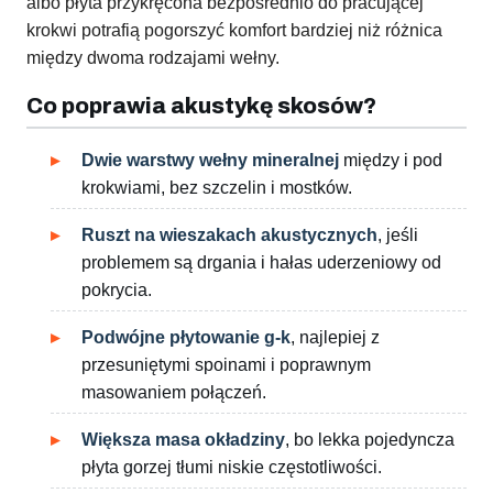
albo płyta przykręcona bezpośrednio do pracującej
krokwi potrafią pogorszyć komfort bardziej niż różnica
między dwoma rodzajami wełny.
Co poprawia akustykę skosów?
Dwie warstwy wełny mineralnej
między i pod
krokwiami, bez szczelin i mostków.
Ruszt na wieszakach akustycznych
, jeśli
problemem są drgania i hałas uderzeniowy od
pokrycia.
Podwójne płytowanie g-k
, najlepiej z
przesuniętymi spoinami i poprawnym
masowaniem połączeń.
Większa masa okładziny
, bo lekka pojedyncza
płyta gorzej tłumi niskie częstotliwości.