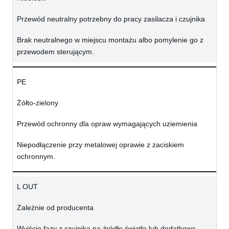
Przewód neutralny potrzebny do pracy zasilacza i czujnika
Brak neutralnego w miejscu montażu albo pomylenie go z
przewodem sterującym.
PE
Żółto-zielony
Przewód ochronny dla opraw wymagających uziemienia
Niepodłączenie przy metalowej oprawie z zaciskiem
ochronnym.
L OUT
Zależnie od producenta
Wyjście fazy z czujnika na źródło światła lub dodatkową