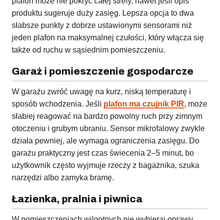
plafon może nie pokryć całej strefy, nawet jeśli opis
produktu sugeruje duży zasięg. Lepsza opcja to dwa
słabsze punkty z dobrze ustawionymi sensorami niż
jeden plafon na maksymalnej czułości, który włącza się
także od ruchu w sąsiednim pomieszczeniu.
Garaż i pomieszczenie gospodarcze
W garażu zwróć uwagę na kurz, niską temperaturę i
sposób wchodzenia. Jeśli
plafon ma czujnik PIR
, może
słabiej reagować na bardzo powolny ruch przy zimnym
otoczeniu i grubym ubraniu. Sensor mikrofalowy zwykle
działa pewniej, ale wymaga ograniczenia zasięgu. Do
garażu praktyczny jest czas świecenia 2–5 minut, bo
użytkownik często wyjmuje rzeczy z bagażnika, szuka
narzędzi albo zamyka bramę.
Łazienka, pralnia i piwnica
W pomieszczeniach wilgotnych nie wybieraj oprawy