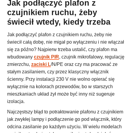
Jak podłączyć plafon z
czujnikiem ruchu, żeby
świecił wtedy, kiedy trzeba
Jak podłączyć plafon z czujnikiem ruchu, żeby nie
świecił całą dobę, nie migał po wyłączeniu i nie włączał
się za późno? Najpierw trzeba ustalić, czy plafon ma
wbudowany
czujnik PIR
, czujnik mikrofalowy, regulację
zmierzchu,
zaciski L
/N/PE oraz czy ma pracować ze
stałym zasilaniem, czy przez klasyczny włącznik
ścienny. Przy instalacji 230 V nie wolno opierać się
wyłącznie na kolorach przewodów, bo w starszych
mieszkaniach układ żył może być inny niż sugeruje
izolacja.
Najczęstszy błąd to potraktowanie plafonu z czujnikiem
jak zwykłej lampy i podłączenie go pod włącznik, który
odcina zasilanie po każdym użyciu. W wielu modelach