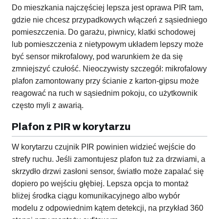
Do mieszkania najczęściej lepsza jest oprawa PIR tam,
gdzie nie chcesz przypadkowych włączeń z sąsiedniego
pomieszczenia. Do garażu, piwnicy, klatki schodowej
lub pomieszczenia z nietypowym układem lepszy może
być sensor mikrofalowy, pod warunkiem że da się
zmniejszyć czułość. Nieoczywisty szczegół: mikrofalowy
plafon zamontowany przy ścianie z karton-gipsu może
reagować na ruch w sąsiednim pokoju, co użytkownik
często myli z awarią.
Plafon z PIR w korytarzu
W korytarzu czujnik PIR powinien widzieć wejście do
strefy ruchu. Jeśli zamontujesz plafon tuż za drzwiami, a
skrzydło drzwi zasłoni sensor, światło może zapalać się
dopiero po wejściu głębiej. Lepsza opcja to montaż
bliżej środka ciągu komunikacyjnego albo wybór
modelu z odpowiednim kątem detekcji, na przykład 360