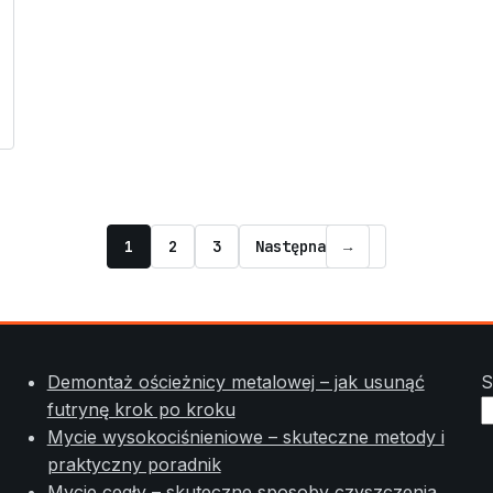
1
2
3
Następna
→
Demontaż ościeżnicy metalowej – jak usunąć
S
futrynę krok po kroku
Mycie wysokociśnieniowe – skuteczne metody i
praktyczny poradnik
Mycie cegły – skuteczne sposoby czyszczenia