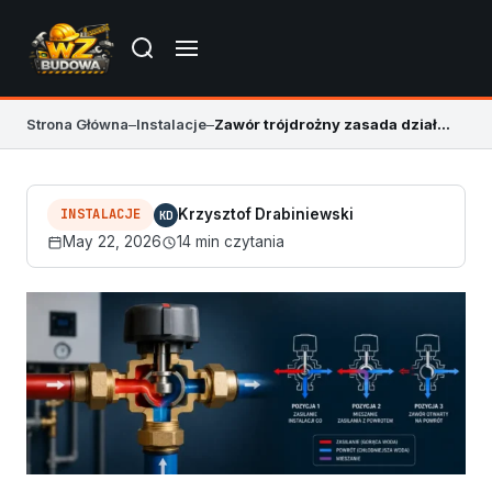
Strona Główna
–
Instalacje
–
Zawór trójdrożny zasada działania – poradnik
INSTALACJE
Krzysztof Drabiniewski
KD
May 22, 2026
14 min czytania