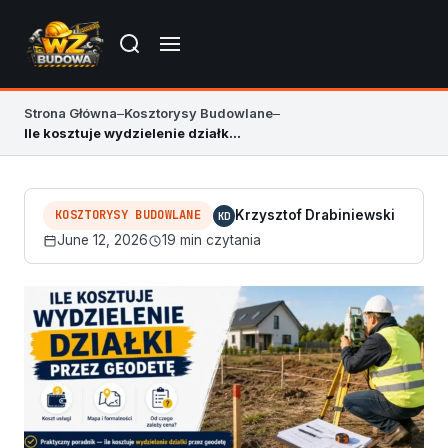
Strona Główna
–
Kosztorysy Budowlane
–
Ile kosztuje wydzielenie działki przez geodetę?
KOSZTORYSY BUDOWLANE
Krzysztof Drabiniewski
KD
June 12, 2026
19 min czytania